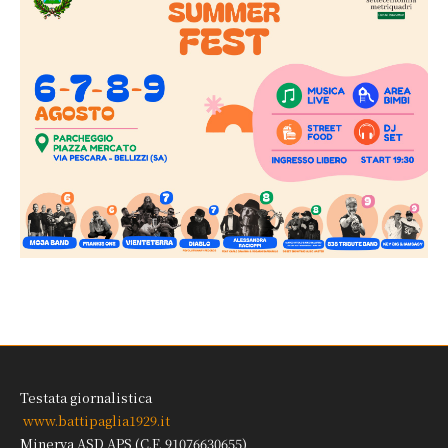
Testata giornalistica
www.battipaglia1929.it
Minerva ASD APS (C.F. 91076630655)