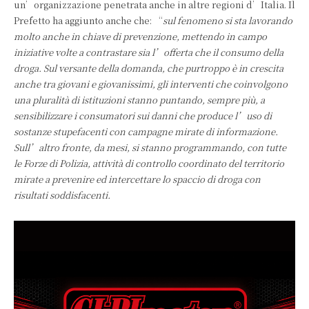
un’organizzazione penetrata anche in altre regioni d’Italia. Il
Prefetto ha aggiunto anche che: “
sul fenomeno si sta lavorando
molto anche in chiave
di prevenzione, mettendo in campo
iniziative volte a contrastare sia l’offerta che il
consumo della
droga. Sul versante della domanda, che purtroppo è in crescita
anche
tra giovani e giovanissimi, gli interventi che coinvolgono
una pluralità di istituzioni
stanno puntando, sempre più, a
sensibilizzare i consumatori sui danni che produce
l’uso di
sostanze stupefacenti con campagne mirate di informazione.
Sull’altro fronte,
da mesi, si stanno programmando, con tutte
le Forze di Polizia, attività di controllo
coordinato del territorio
mirate a prevenire ed intercettare lo spaccio di droga con
risultati soddisfacenti.