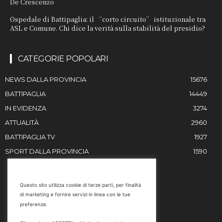
De Crescenzo
Ospedale di Battipaglia: il “corto circuito” istituzionale tra
ASL e Comune. Chi dice la verità sulla stabilità del presidio?
CATEGORIE POPOLARI
NEWS DALLA PROVINCIA
15676
BATTIPAGLIA
14449
IN EVIDENZA
3274
ATTUALITÀ
2960
BATTIPAGLIA TV
1927
SPORT DALLA PROVINCIA
1590
RESTIAMO IN CONTATTO
Questo sito utilizza cookie di terze parti, per finalità
di marketing e fornire servizi in linea con le tue
Email
preferenze.
info@battipaglia1929.it