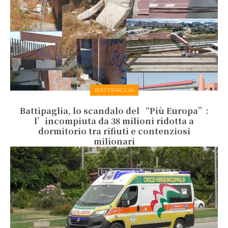
BATTIPAGLIA
Battipaglia, lo scandalo del “Più Europa”:
l’incompiuta da 38 milioni ridotta a
dormitorio tra rifiuti e contenziosi
milionari