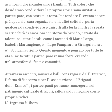
avvincenti che incanteranno i bambini. Tutti coloro che
desiderano condividere le proprie storie sono invitati a
partecipare, con costumi a tema. Per rendere l’evento ancora
più speciale, sarà organizzato un buffet solidale: porta
qualcosa da condividere e unisciti alla festa! Inoltre la serata
si arricchirà di emozioni con storie da brivido, narrate da
talentuosi attori locali, come i racconti di Maria Longa,
Isabella Marcangione, o’ Lupo Pumpnaro, a Strangulatora e
o’ Scorzamauriello. Questo momento è pensato per tutte le
età e invita tutti a partecipare in maschera, creando
un’atmosfera di festa e comunità.
Attraverso racconti, musica e balli con i ragazzi dell’Interact,
Il forno di Vincenzo e con l’associazione “I Briganti
dell’Ermice”, i partecipanti potranno immergersi nel
patrimonio culturale di Eboli, rafforzando il legame con le
proprie radici.
L’ingresso è libero.