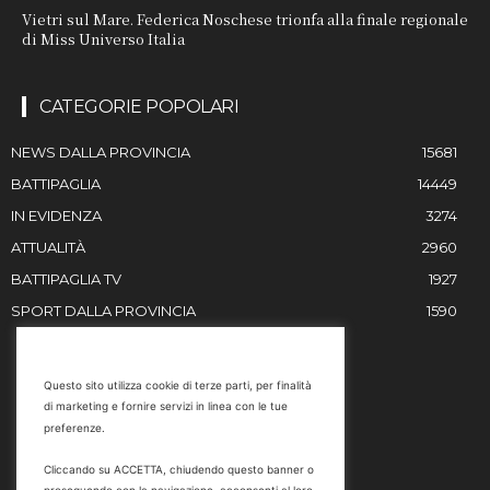
Vietri sul Mare. Federica Noschese trionfa alla finale regionale
di Miss Universo Italia
CATEGORIE POPOLARI
NEWS DALLA PROVINCIA
15681
BATTIPAGLIA
14449
IN EVIDENZA
3274
ATTUALITÀ
2960
BATTIPAGLIA TV
1927
SPORT DALLA PROVINCIA
1590
RESTIAMO IN CONTATTO
Questo sito utilizza cookie di terze parti, per finalità
di marketing e fornire servizi in linea con le tue
Email
preferenze.
info@battipaglia1929.it
Cliccando su ACCETTA, chiudendo questo banner o
marketing@battipaglia1929.it