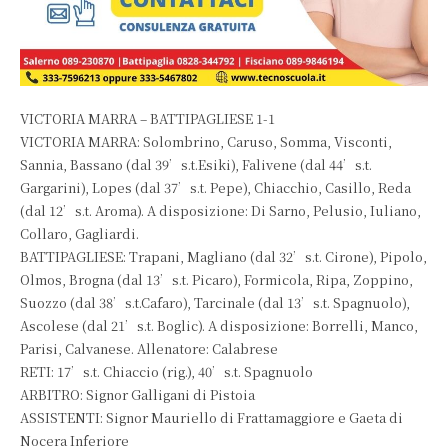
VICTORIA MARRA – BATTIPAGLIESE 1-1
VICTORIA MARRA: Solombrino, Caruso, Somma, Visconti,
Sannia, Bassano (dal 39’s.t.Esiki), Falivene (dal 44’s.t.
Gargarini), Lopes (dal 37’s.t. Pepe), Chiacchio, Casillo, Reda
(dal 12’s.t. Aroma). A disposizione: Di Sarno, Pelusio, Iuliano,
Collaro, Gagliardi.
BATTIPAGLIESE: Trapani, Magliano (dal 32’s.t. Cirone), Pipolo,
Olmos, Brogna (dal 13’s.t. Picaro), Formicola, Ripa, Zoppino,
Suozzo (dal 38’s.t.Cafaro), Tarcinale (dal 13’s.t. Spagnuolo),
Ascolese (dal 21’s.t. Boglic). A disposizione: Borrelli, Manco,
Parisi, Calvanese. Allenatore: Calabrese
RETI: 17’s.t. Chiaccio (rig.), 40’s.t. Spagnuolo
ARBITRO: Signor Galligani di Pistoia
ASSISTENTI: Signor Mauriello di Frattamaggiore e Gaeta di
Nocera Inferiore