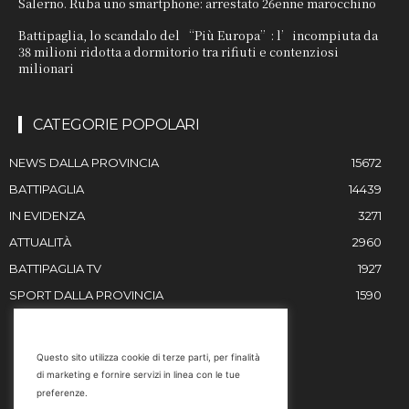
Salerno. Ruba uno smartphone: arrestato 26enne marocchino
Battipaglia, lo scandalo del “Più Europa”: l’incompiuta da
38 milioni ridotta a dormitorio tra rifiuti e contenziosi
milionari
CATEGORIE POPOLARI
NEWS DALLA PROVINCIA
15672
BATTIPAGLIA
14439
IN EVIDENZA
3271
ATTUALITÀ
2960
BATTIPAGLIA TV
1927
SPORT DALLA PROVINCIA
1590
RESTIAMO IN CONTATTO
Questo sito utilizza cookie di terze parti, per finalità
di marketing e fornire servizi in linea con le tue
Email
preferenze.