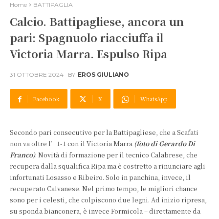
Home
BATTIPAGLIA
Calcio. Battipagliese, ancora un
pari: Spagnuolo riacciuffa il
Victoria Marra. Espulso Ripa
31 OTTOBRE 2024
BY
EROS GIULIANO
Facebook
X
WhatsApp
Secondo pari consecutivo per la Battipagliese, che a Scafati
non va oltre l’1-1 con il Victoria Marra
(foto di Gerardo Di
Franco)
. Novità di formazione per il tecnico Calabrese, che
recupera dalla squalifica Ripa ma è costretto a rinunciare agli
infortunati Losasso e Ribeiro. Solo in panchina, invece, il
recuperato Calvanese. Nel primo tempo, le migliori chance
sono per i celesti, che colpiscono due legni. Ad inizio ripresa,
su sponda bianconera, è invece Formicola – direttamente da