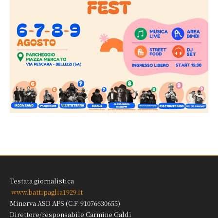
Testata giornalistica
www.battipaglia1929.it
Minerva ASD APS (C.F. 91076630655)
Direttore/responsabile Carmine Galdi