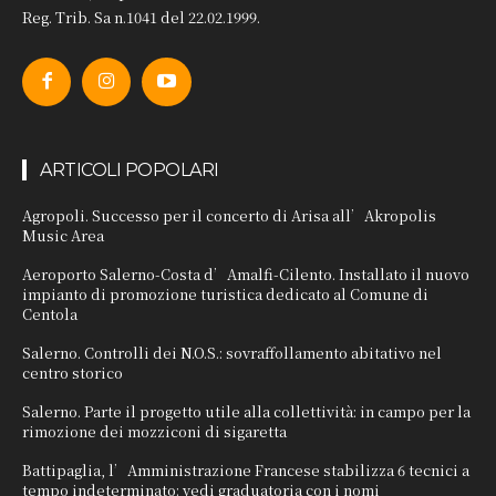
Reg. Trib. Sa n.1041 del 22.02.1999.
ARTICOLI POPOLARI
Agropoli. Successo per il concerto di Arisa all’Akropolis
Music Area
Aeroporto Salerno-Costa d’Amalfi-Cilento. Installato il nuovo
impianto di promozione turistica dedicato al Comune di
Centola
Salerno. Controlli dei N.O.S.: sovraffollamento abitativo nel
centro storico
Salerno. Parte il progetto utile alla collettività: in campo per la
rimozione dei mozziconi di sigaretta
Battipaglia, l’Amministrazione Francese stabilizza 6 tecnici a
tempo indeterminato: vedi graduatoria con i nomi