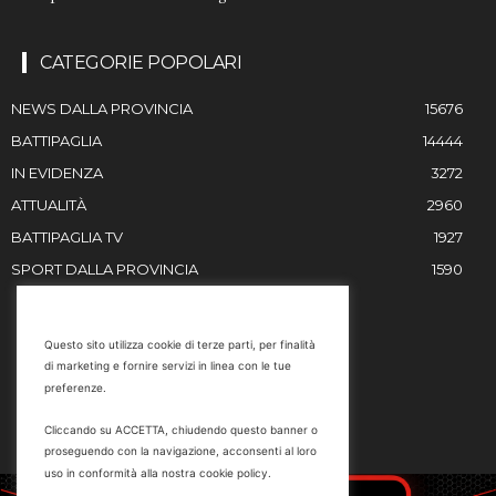
CATEGORIE POPOLARI
NEWS DALLA PROVINCIA
15676
BATTIPAGLIA
14444
IN EVIDENZA
3272
ATTUALITÀ
2960
BATTIPAGLIA TV
1927
SPORT DALLA PROVINCIA
1590
RESTIAMO IN CONTATTO
Questo sito utilizza cookie di terze parti, per finalità
di marketing e fornire servizi in linea con le tue
Email
preferenze.
info@battipaglia1929.it
Cliccando su ACCETTA, chiudendo questo banner o
marketing@battipaglia1929.it
proseguendo con la navigazione, acconsenti al loro
carminegaldi@virgilio.it
uso in conformità alla nostra cookie policy.
Tel. 0828 302801