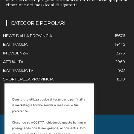
rimozione dei mozziconi di sigaretta
CATEGORIE POPOLARI
NEWS DALLA PROVINCIA
15676
BATTIPAGLIA
14445
IN EVIDENZA
3273
ATTUALITÀ
2960
BATTIPAGLIA TV
1927
SPORT DALLA PROVINCIA
1590
RESTIAMO IN CONTATTO
Questo sito utilizza cookie di terze parti, per finalità
di marketing e fornire servizi in linea con le tue
Email
preferenze.
info@battipaglia1929.it
Cliccando su ACCETTA, chiudendo questo banner o
marketing@battipaglia1929.it
proseguendo con la navigazione, acconsenti al loro
carminegaldi@virgilio.it