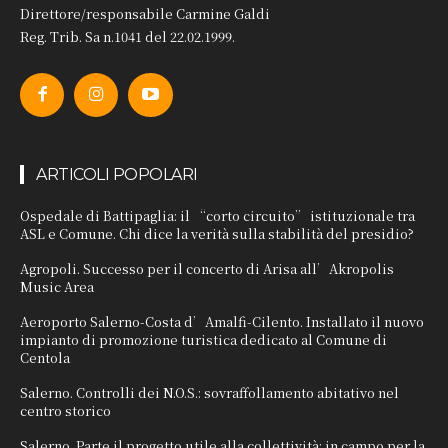
Direttore/responsabile Carmine Galdi
Reg. Trib. Sa n.1041 del 22.02.1999.
ARTICOLI POPOLARI
Ospedale di Battipaglia: il “corto circuito” istituzionale tra
ASL e Comune. Chi dice la verità sulla stabilità del presidio?
Agropoli. Successo per il concerto di Arisa all’Akropolis
Music Area
Aeroporto Salerno-Costa d’Amalfi-Cilento. Installato il nuovo
impianto di promozione turistica dedicato al Comune di
Centola
Salerno. Controlli dei N.O.S.: sovraffollamento abitativo nel
centro storico
Salerno. Parte il progetto utile alla collettività: in campo per la