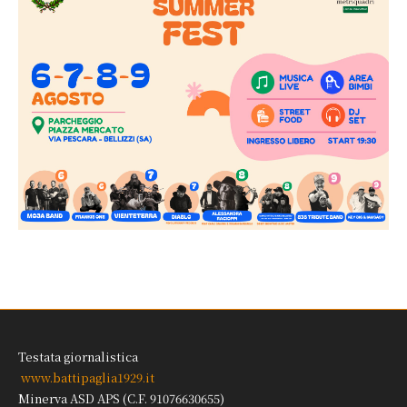
Testata giornalistica
www.battipaglia1929.it
Minerva ASD APS (C.F. 91076630655)