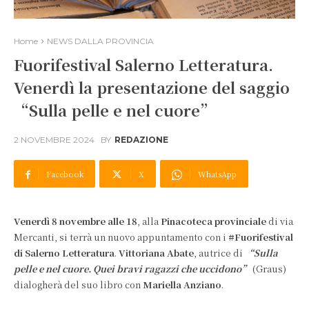
Home
NEWS DALLA PROVINCIA
Fuorifestival Salerno Letteratura.
Venerdì la presentazione del saggio
“Sulla pelle e nel cuore”
2 NOVEMBRE 2024
BY
REDAZIONE
Facebook
X
WhatsApp
Venerdì 8 novembre alle 18
, alla
Pinacoteca provinciale
di via
Mercanti, si terrà un nuovo appuntamento con i
#Fuorifestival
di Salerno Letteratura
.
Vittoriana Abate
, autrice di
“Sulla
pelle e nel cuore. Quei bravi ragazzi che uccidono”
(Graus)
dialogherà del suo libro con
Mariella Anziano
.