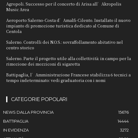
Agropoli. Successo per il concerto di Arisa all’Akropolis
Music Area
Aeroporto Salerno-Costa d’Amalfi-Cilento. Installato il nuovo
impianto di promozione turistica dedicato al Comune di
Centola
Salerno. Controlli dei N.O.S.: sovraffollamento abitativo nel
centro storico
Salerno. Parte il progetto utile alla collettività: in campo per la
rimozione dei mozziconi di sigaretta
Battipaglia, l’Amministrazione Francese stabilizza 6 tecnici a
tempo indeterminato: vedi graduatoria con i nomi
CATEGORIE POPOLARI
NEWS DALLA PROVINCIA
15676
BATTIPAGLIA
14444
IN EVIDENZA
3272