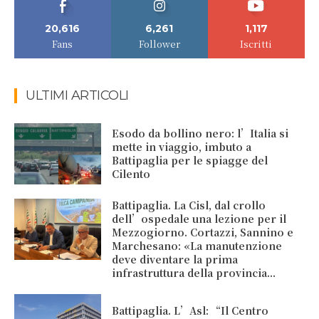
20,616
6,261
1,117
Fans
Follower
Iscritti
ULTIMI ARTICOLI
Esodo da bollino nero: l’Italia si
mette in viaggio, imbuto a
Battipaglia per le spiagge del
Cilento
Battipaglia. La Cisl, dal crollo
dell’ospedale una lezione per il
Mezzogiorno. Cortazzi, Sannino e
Marchesano: «La manutenzione
deve diventare la prima
infrastruttura della provincia...
Battipaglia. L’Asl: “Il Centro