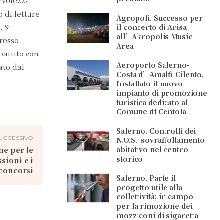
evolezza
 di letture
Agropoli. Successo per
, 9
il concerto di Arisa
all’Akropolis Music
gresso
Area
battito con
Aeroporto Salerno-
ato dal
Costa d’Amalfi-Cilento.
Installato il nuovo
impianto di promozione
turistica dedicato al
Comune di Centola
Salerno. Controlli dei
UCCESSIVO
N.O.S.: sovraffollamento
ne per le
abitativo nel centro
storico
sioni e i
concorsi
Salerno. Parte il
progetto utile alla
collettività: in campo
per la rimozione dei
mozziconi di sigaretta