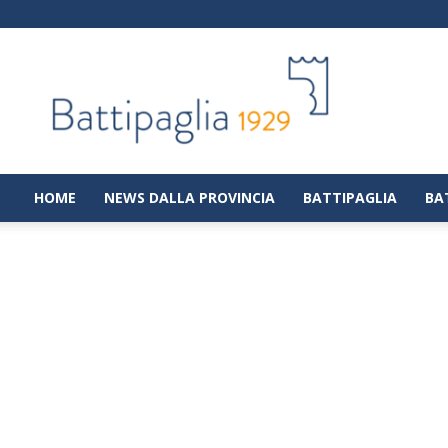
Battipaglia
1929
|
Notizie
dalla
città
di
HOME
NEWS DALLA PROVINCIA
BATTIPAGLIA
BA
Battipaglia