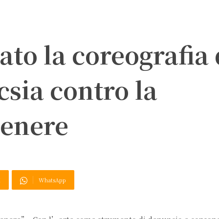
ato la coreografia 
csia contro la
genere
X
WhatsApp