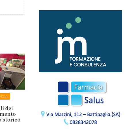
NCIA
li dei
lamento
o storico