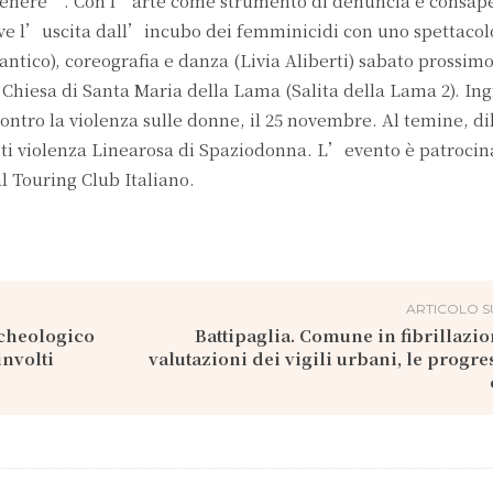
 Genere”. Con l’arte come strumento di denuncia e consap
e l’uscita dall’incubo dei femminicidi con uno spettacolo
ntico), coreografia e danza (Livia Aliberti) sabato prossimo
 Chiesa di Santa Maria della Lama (Salita della Lama 2). In
contro la violenza sulle donne, il 25 novembre. Al temine, di
nti violenza Linearosa di Spaziodonna. L’evento è patrocin
l Touring Club Italiano.
ARTICOLO S
cheologico
Battipaglia. Comune in fibrillazio
involti
valutazioni dei vigili urbani, le progres