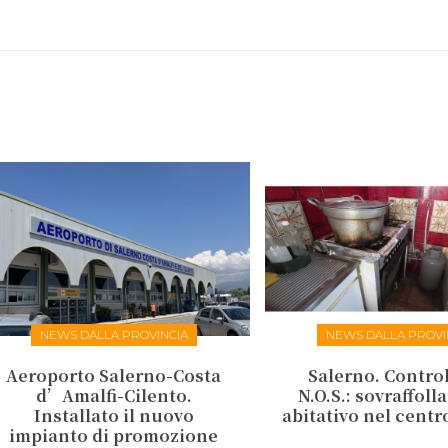
NEWS DALLA PROVINCIA
NEWS DALLA PROVI
Aeroporto Salerno-Costa
Salerno. Control
d’Amalfi-Cilento.
N.O.S.: sovraffol
Installato il nuovo
abitativo nel centr
impianto di promozione