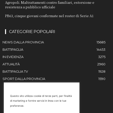
Agropoli. Maltrattamenti contro familiari, estorsione e
resistenza a pubblico ufficiale
PB63, cinque giovani confermate nel roster di Serie A1
CATEGORIE POPOLARI
NEWS DALLA PROVINCIA
15685
BATTIPAGLIA
14453
IN EVIDENZA
3275
ATTUALITÀ
2960
BATTIPAGLIA TV
1928
SPORT DALLA PROVINCIA
1590
RESTIAMO IN CONTATTO
Questo sito utilizza cookie di terze parti, per finalità
di marketing e fornire servizi in linea con le tue
Email
preferenze.
info@battipaglia1929.it