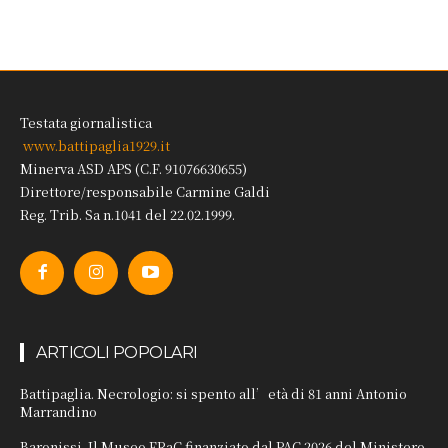
Testata giornalistica
www.battipaglia1929.it
Minerva ASD APS (C.F. 91076630655)
Direttore/responsabile Carmine Galdi
Reg. Trib. Sa n.1041 del 22.02.1999.
ARTICOLI POPOLARI
Battipaglia. Necrologio: si spento all’età di 81 anni Antonio
Marrandino
Baronissi. Il Museo FRaC finanziato dal PAC 2026 del Ministero