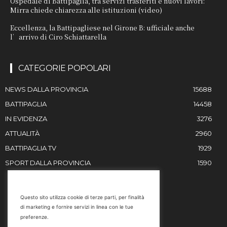
Ospedale di Battipaglia, tra servizi trasferiti e nuovi lavori:
Mirra chiede chiarezza alle istituzioni (video)
Eccellenza, la Battipagliese nel Girone B: ufficiale anche
l’arrivo di Ciro Schiattarella
CATEGORIE POPOLARI
NEWS DALLA PROVINCIA
15688
BATTIPAGLIA
14458
IN EVIDENZA
3276
ATTUALITÀ
2960
BATTIPAGLIA TV
1929
SPORT DALLA PROVINCIA
1590
RESTIAMO IN CONTATTO
Questo sito utilizza cookie di terze parti, per finalità
di marketing e fornire servizi in linea con le tue
Email
preferenze.