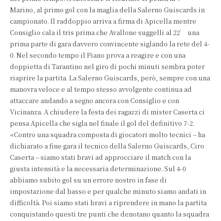
Marino, al primo gol con la maglia della Salerno Guiscards in
campionato. Il raddoppio arriva a firma di Apicella mentre
Consiglio cala il tris prima che Avallone suggelli al 22’ una
prima parte di gara davvero convincente siglando la rete del 4-
0. Nel secondo tempo il Piano prova a reagire e con una
doppietta di Tarantino nel giro di pochi minuti sembra poter
riaprire la partita. La Salerno Guiscards, però, sempre con una
manovra veloce e al tempo stesso avvolgente continua ad
attaccare andando a segno ancora con Consiglio e con
Vicinanza. A chiudere la festa dei ragazzi di mister Caserta ci
pensa Apicella che sigla nel finale il gol del definitivo 7-2.
«Contro una squadra composta di giocatori molto tecnici – ha
dichiarato a fine gara il tecnico della Salerno Guiscards, Ciro
Caserta – siamo stati bravi ad approcciare il match con la
giusta intensità e la necessaria determinazione. Sul 4-0
abbiamo subito gol su un errore nostro in fase di
impostazione dal basso e per qualche minuto siamo andati in
difficoltà. Poi siamo stati bravi a riprendere in mano la partita
conquistando questi tre punti che denotano quanto la squadra