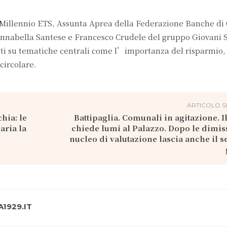
 Millennio ETS, Assunta Aprea della Federazione Banche d
nnabella Santese e Francesco Crudele del gruppo Giovani S
i su tematiche centrali come l’importanza del risparmio, 
circolare.
ARTICOLO S
hia: le
Battipaglia. Comunali in agitazione. Il
aria la
chiede lumi al Palazzo. Dopo le dimis
nucleo di valutazione lascia anche il s
1929.IT