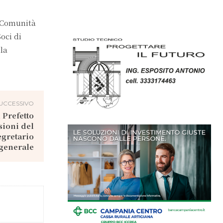
i Comunità
oci di
la
UCCESSIVO
 Prefetto
sioni del
egretario
generale