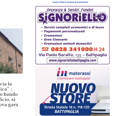
cia la
sica”:
io bando
cio, si
ova gara