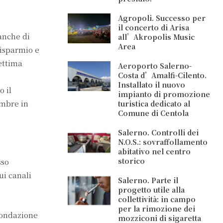
Agropoli. Successo per
il concerto di Arisa
anche di
all’Akropolis Music
Area
isparmio e
ettima
Aeroporto Salerno-
Costa d’Amalfi-Cilento.
Installato il nuovo
o il
impianto di promozione
embre in
turistica dedicato al
Comune di Centola
Salerno. Controlli dei
N.O.S.: sovraffollamento
abitativo nel centro
storico
sso
ui canali
Salerno. Parte il
progetto utile alla
collettività: in campo
per la rimozione dei
Fondazione
mozziconi di sigaretta