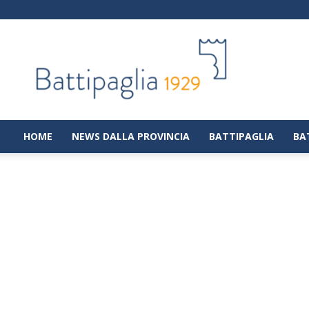
Battipaglia
1929
|
Notizie
dalla
città
di
HOME
NEWS DALLA PROVINCIA
BATTIPAGLIA
BA
Battipaglia