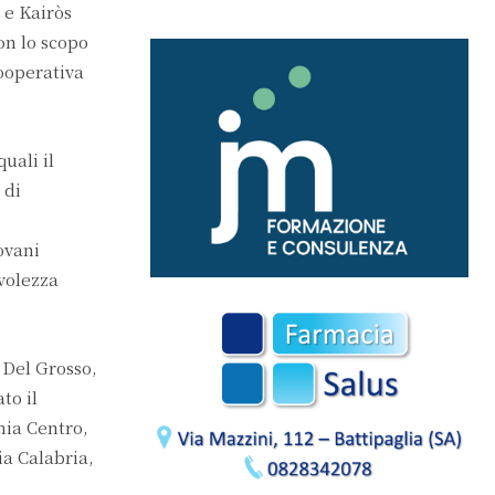
 e Kairòs
on lo scopo
ooperativa
uali il
 di
ovani
volezza
 Del Grosso,
to il
nia Centro,
a Calabria,