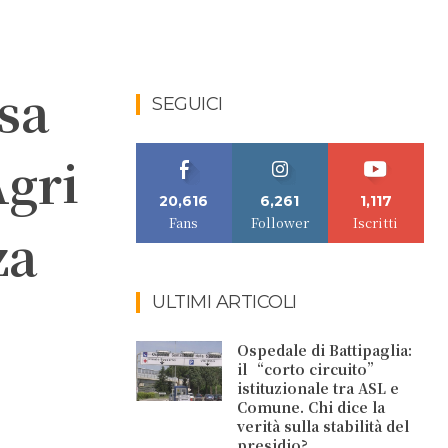
sa
SEGUICI
Agri
20,616
6,261
1,117
Fans
Follower
Iscritti
za
ULTIMI ARTICOLI
Ospedale di Battipaglia:
il “corto circuito”
istituzionale tra ASL e
Comune. Chi dice la
verità sulla stabilità del
presidio?