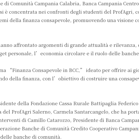
he di Comunità Campania Calabria, Banca Campania Centro
i è concentrata nei confronti degli studenti del ProfAgri, c
i temi della finanza consapevole, promuovendo una visione c
anno affrontato argomenti di grande attualità e rilevanza, q
dget personale, l’economia circolare e il ruolo delle banche
a “Finanza Consapevole in BCC,” ideato per offrire ai gi
ndo della finanza, con l’obiettivo di costruire una consape
sidente della Fondazione Cassa Rurale Battipaglia Federico
a del ProfAgri Salerno, Carmela Santarcangelo, che ha porta
li interventi di Camillo Catarozzo, Presidente di Banca Campa
ederazione Banche di Comunità Credito Cooperativo Campani
i delle banche di comunità.