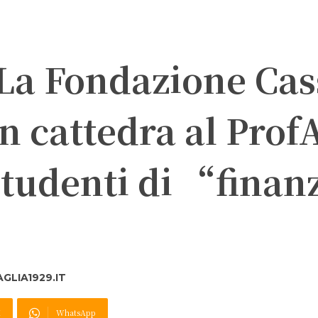
 La Fondazione Cas
in cattedra al Prof
 studenti di “finan
GLIA1929.IT
X
WhatsApp