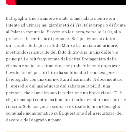
Battipaglia. Uno straniero è stato immortalato mentre era
intento ad urinare nei giardinetti di Via Italia proprio di fronte
al Palazzo comunale.
È
avvenuto ieri sera, verso le 21,00, alla
presenza di centinaia di persone. Si è posizionato dietro
un’aiuola della piazza Aldo Moro e ha iniziato ad
orinare
,
mostrandosi incurante del fatto di trovarsi in una delle vie
principali e più frequentate della città. Protagonista della
vicenda è stato uno straniero, che probabilmente dopo aver
bevuto un bel po’ di birra ha soddisfatto le sue esigenze
fisiologiche con una disinvoltura disarmante. A documentare
l’episodio del maleducato del sabato sera più di una
persona, che hanno inviato in redazione un breve video. C’è
chi, urlandogli contro, ha tentato di farlo desistere ma non c’è
riuscito. Solo nei giorni scorsi si è dibattuto in un Consiglio
comunale monotematico sulla questione della sicurezza, del
decoro e del degrado urbano.