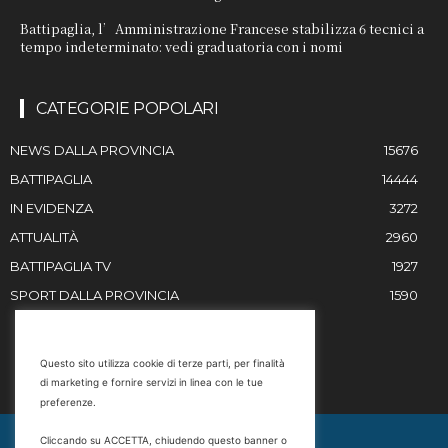
Battipaglia, l’Amministrazione Francese stabilizza 6 tecnici a
tempo indeterminato: vedi graduatoria con i nomi
CATEGORIE POPOLARI
NEWS DALLA PROVINCIA
15676
BATTIPAGLIA
14444
IN EVIDENZA
3272
ATTUALITÀ
2960
BATTIPAGLIA TV
1927
SPORT DALLA PROVINCIA
1590
RESTIAMO IN CONTATTO
Questo sito utilizza cookie di terze parti, per finalità
di marketing e fornire servizi in linea con le tue
Email
preferenze.
info@battipaglia1929.it
Cliccando su ACCETTA, chiudendo questo banner o
marketing@battipaglia1929.it