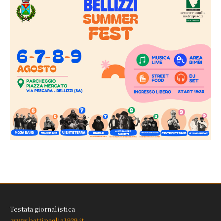
Testata giornalistica
www.battipaglia1929.it