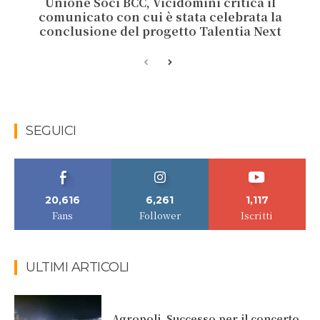
Unione Soci BCC, Vicidomini critica il
comunicato con cui è stata celebrata la
conclusione del progetto Talentia Next
SEGUICI
20,616
6,261
1,117
Fans
Follower
Iscritti
ULTIMI ARTICOLI
Agropoli. Successo per il concerto