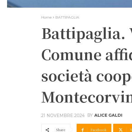
Home
BATTIPAGLIA
Battipaglia. 
Comune affid
società coop
Montecorvi
BY
ALICE GALDI
21 NOVEMBRE 2024
Share
Facebook