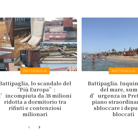
BATTIPAGLIA
BATTIPAGLIA
Battipaglia, lo scandalo del
Battipaglia. Inqu
“Più Europa”:
del mare, sum
l’incompiuta da 38 milioni
d’urgenza in Pref
ridotta a dormitorio tra
piano straordina
rifiuti e contenziosi
sbloccare i depu
milionari
bloccati