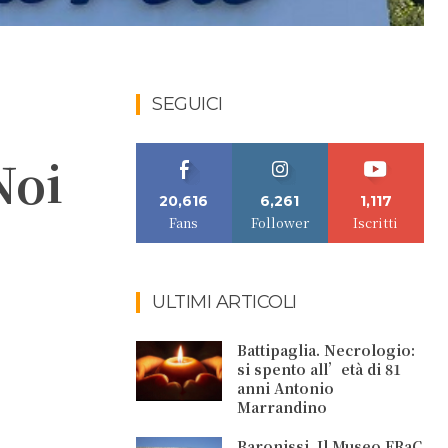
SEGUICI
Noi
20,616
6,261
1,117
Fans
Follower
Iscritti
ULTIMI ARTICOLI
Battipaglia. Necrologio:
si spento all’età di 81
anni Antonio
Marrandino
Baronissi. Il Museo FRaC