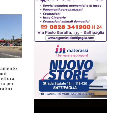
inamento
mit
ettura:
rio per
ratori