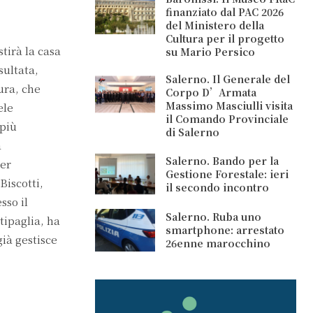
finanziato dal PAC 2026
del Ministero della
Cultura per il progetto
tirà la casa
su Mario Persico
sultata,
Salerno. Il Generale del
tura, che
Corpo D’Armata
Massimo Masciulli visita
ele
il Comando Provinciale
 più
di Salerno
a
Salerno. Bando per la
per
Gestione Forestale: ieri
Biscotti,
il secondo incontro
sso il
Salerno. Ruba uno
ipaglia, ha
smartphone: arrestato
già gestisce
26enne marocchino