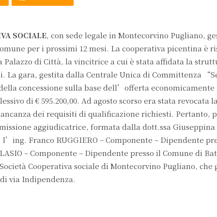
VA SOCIALE
, con sede legale in Montecorvino Pugliano, ges
mune per i prossimi 12 mesi. La cooperativa picentina è ri
Palazzo di Città, la vincitrice a cui è stata affidata la strut
. La gara, gestita dalla Centrale Unica di Committenza “S
della concessione sulla base dell’offerta economicamente
ssivo di € 595.200,00. Ad agosto scorso era stata revocata l
canza dei requisiti di qualificazione richiesti. Pertanto, 
mmissione aggiudicatrice, formata dalla dott.ssa Giuseppina 
.), l’ing. Franco RUGGIERO – Componente – Dipendente pre
BLASIO – Componente – Dipendente presso il Comune di Batt
i Società Cooperativa sociale di Montecorvino Pugliano, che 
 di via Indipendenza.