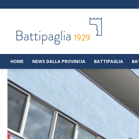
Battipaglia
1929
|
Notizie
dalla
città
di
HOME
NEWS DALLA PROVINCIA
BATTIPAGLIA
BA
Battipaglia