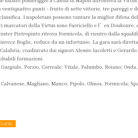
che sabato pomeriggio a Casola di Napoli affronterà la Virtus
entiquattro punti – frutto di sette vittorie, tre pareggi e d
classifica. I napoletani possono vantare la miglior difesa de
iori marcatori della Virtus sono Farriciello e l’ex Doukoure,
ister Pietropinto ritrova Formicola, di rientro dalla squalif
nvece Boglic, reduce da un infortunio. La gara sarà diretta
alabria, coadiuvato dai signori Alessio Iacoletti e Gerardo 
robabili formazioni.
Gargiulo, Porzio, Correale; Vitale, Palumbo, Boiano; Onda, 
 Calvanese, Magliano, Manco; Pipolo, Olmos, Formicola; Sp
GLIESE