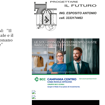
l: “Il
le e il
ionano
e”