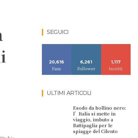
a
SEGUICI
i
20,616
6,261
1,117
Fans
Follower
Iscritti
ULTIMI ARTICOLI
Esodo da bollino nero:
l’Italia si mette in
viaggio, imbuto a
Battipaglia per le
spiagge del Cilento