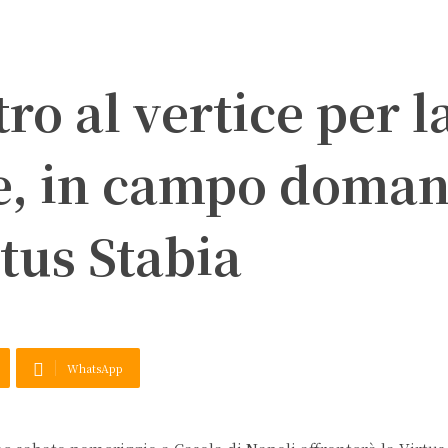
ro al vertice per l
se, in campo doman
rtus Stabia
WhatsApp