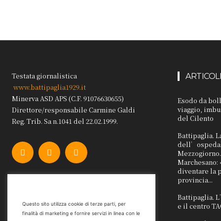
Testata giornalistica
ARTICOL
www.battipaglia1929.it
Minerva ASD APS (C.F. 91076630655)
Esodo da boll
viaggio, imbu
Direttore/responsabile Carmine Galdi
del Cilento
Reg. Trib. Sa n.1041 del 22.02.1999.
Battipaglia. L
dell’ospedal
Mezzogiorno. 
Marchesano: 
diventare la 
provincia...
Battipaglia. 
Questo sito utilizza cookie di terze parti, per
e il centro 
finalità di marketing e fornire servizi in linea con le