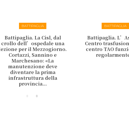
BATTIPAGLIA
BATTIPAGLIA
Battipaglia. La Cisl, dal
Battipaglia. L’As
crollo dell’ospedale una
Centro trasfusiona
lezione per il Mezzogiorno.
centro TAO funz
Cortazzi, Sannino e
regolarment
Marchesano: «La
manutenzione deve
diventare la prima
infrastruttura della
provincia...