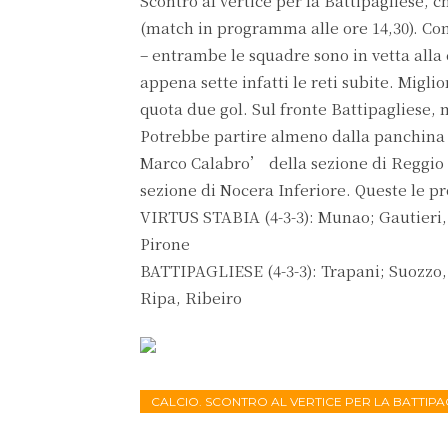
Scontro al vertice per la Battipagliese, 
(match in programma alle ore 14,30). Con v
– entrambe le squadre sono in vetta alla 
appena sette infatti le reti subite. Migl
quota due gol. Sul fronte Battipagliese, m
Potrebbe partire almeno dalla panchina i
Marco Calabro’ della sezione di Reggio C
sezione di Nocera Inferiore. Queste le p
VIRTUS STABIA (4-3-3): Munao; Gautieri, 
Pirone
BATTIPAGLIESE (4-3-3): Trapani; Suozzo,
Ripa, Ribeiro
CALCIO. SCONTRO AL VERTICE PER LA BATTIPA