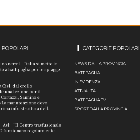
I POPOLARI
CATEGORIE POPOLARI
ino nero: l’Italia si mette in
NEWS DALLA PROVINCIA
to a Battipaglia per le spiagge
BATTIPAGLIA
IN EVIDENZA
a Cisl, dal crollo
ATTUALITÀ
e una lezione per il
Cortazzi, Sannino e
BATTIPAGLIA TV
«La manutenzione deve
prima infrastruttura della
SPORT DALLA PROVINCIA
L’Asl: “Il Centro trasfusionale
TAO funzionano regolarmente”