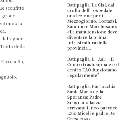
 Stabia
Battipaglia. La Cisl, dal
ue sconfitte
crollo dell’ospedale
l girone:
una lezione per il
Mezzogiorno. Cortazzi,
 entrambi a
Sannino e Marchesano:
ica.
«La manutenzione deve
diventare la prima
 dal signor
infrastruttura della
Trotta della
provincia...
Battipaglia. L’Asl: “Il
Farriciello,
Centro trasfusionale e il
centro TAO funzionano
regolarmente”
agnuolo,
Battipaglia. Parrocchia
Santa Maria della
Speranza: Padre
Sirignano lascia,
arrivano il neo parroco
Ezio Miceli e padre De
Crescenzo