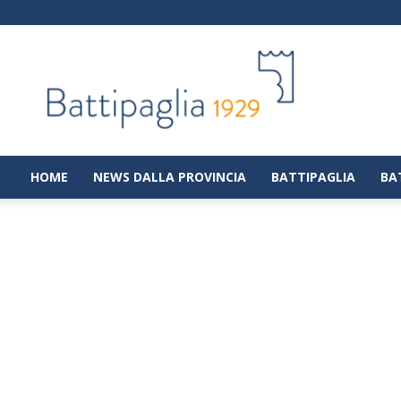
Battipaglia
1929
|
Notizie
dalla
città
di
HOME
NEWS DALLA PROVINCIA
BATTIPAGLIA
BA
Battipaglia