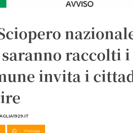
 Sciopero nazional
saranno raccolti i
omune invita i citta
ire
GLIA1929.IT
X
WhatsApp