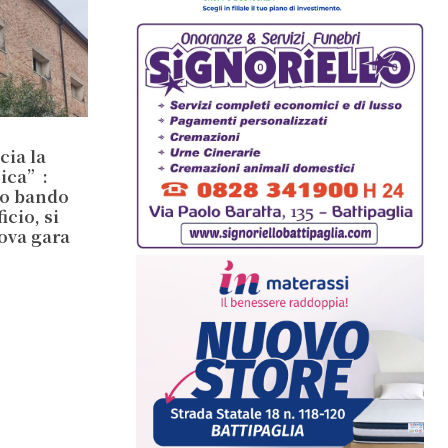
cia la
sica”:
io bando
cio, si
ova gara