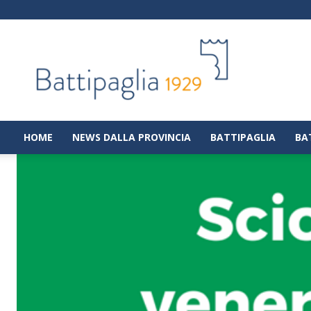
Battipaglia
1929
|
Notizie
dalla
città
di
HOME
NEWS DALLA PROVINCIA
BATTIPAGLIA
BA
Battipaglia