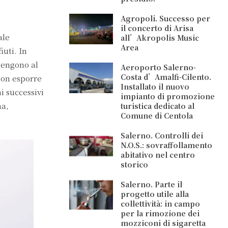
Agropoli. Successo per
il concerto di Arisa
ale
all’Akropolis Music
Area
iuti. In
rtengono al
Aeroporto Salerno-
Costa d’Amalfi-Cilento.
 non esporre
Installato il nuovo
i successivi
impianto di promozione
na,
turistica dedicato al
Comune di Centola
Salerno. Controlli dei
N.O.S.: sovraffollamento
abitativo nel centro
storico
Salerno. Parte il
progetto utile alla
collettività: in campo
per la rimozione dei
mozziconi di sigaretta