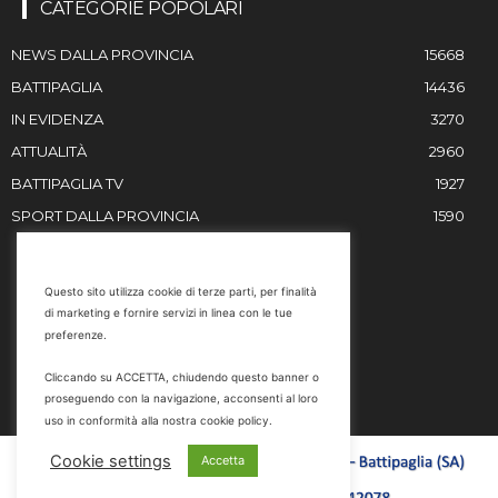
CATEGORIE POPOLARI
NEWS DALLA PROVINCIA
15668
BATTIPAGLIA
14436
IN EVIDENZA
3270
ATTUALITÀ
2960
BATTIPAGLIA TV
1927
SPORT DALLA PROVINCIA
1590
RESTIAMO IN CONTATTO
Questo sito utilizza cookie di terze parti, per finalità
di marketing e fornire servizi in linea con le tue
Email
preferenze.
info@battipaglia1929.it
Cliccando su ACCETTA, chiudendo questo banner o
marketing@battipaglia1929.it
proseguendo con la navigazione, acconsenti al loro
carminegaldi@virgilio.it
uso in conformità alla nostra cookie policy.
Tel. 0828 302801
Cookie settings
Accetta