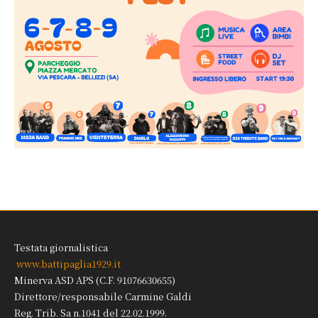
Testata giornalistica
www.battipaglia1929.it
Minerva ASD APS (C.F. 91076630655)
Direttore/responsabile Carmine Galdi
Reg. Trib. Sa n.1041 del 22.02.1999.