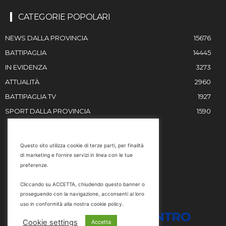
CATEGORIE POPOLARI
NEWS DALLA PROVINCIA
15676
BATTIPAGLIA
14445
IN EVIDENZA
3273
ATTUALITÀ
2960
BATTIPAGLIA TV
1927
SPORT DALLA PROVINCIA
1590
RESTIAMO IN CONTATTO
Questo sito utilizza cookie di terze parti, per finalità
di marketing e fornire servizi in linea con le tue
Email
preferenze.
info@battipaglia1929.it
Cliccando su ACCETTA, chiudendo questo banner o
marketing@battipaglia1929.it
proseguendo con la navigazione, acconsenti al loro
carminegaldi@virgilio.it
uso in conformità alla nostra cookie policy.
Tel. 0828 302801
Cookie settings
Accetta