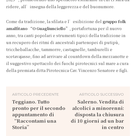
ridere, all’insegna della leggerezza e del buonumore.
Come da tradizione, la sfilata e l’esibizione del
gruppo folk
amalfitano “O Guagliunciello”
, portafortuna per il nuovo
anno, tra canti popolari e strumenti tipici della tradizione in
un recupero dei ritmi di ancestrali partenopei di putipù,
triccheballacche, tammorre, castagnelle, tamburelli e
scetavajasse, fino ad arrivare al countdown della mezzanotte e
il suggestivo spettacolo dei fuochi pirotecnici sul mare a cura
della premiata ditta Pirotecnica Cav. Vincenzo Senatore e figli.
ARTICOLO PRECEDENTE
ARTICOLO SUCCESSIVO
Teggiano. Tutto
Salerno. Vendita di
pronto per il secondo
alcolici a minorenni:
appuntamento di
disposta la chiusura
“Raccontami una
di 10 giorni ad un bar
Storia”
in centro