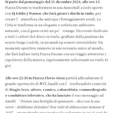
Si parte dal pomeriggio del 31 dicembre 2024, alle ore 15
:
Piazza Duomo si trasformerà in una dancehall a cielo aperto
con
Dj Eddie J Warner, che farà girare i dischi in vinile,
per
creare l’atmosfera che anticipa i festeggiamenti serali. La
Città si trasforma in un elegante e sofisticato anfiteatro
naturale, con il gusto retrò un po’ vintage. Un evento dedicato
a tutti i cultori del disco in vinile, graffiato dalla puntina che
scorre lungo i solchi, in un mash up sonoro irresistibile. Un
momento aperitivo immersi in uno scenario unico al mondo,
che farà ballare tutta Piazza Duomo con un viaggio attraverso i
capolavori della musica, rigorosamente selezionati su vinili 45
giri.
Alle ore 22:30 in Piazza Flavio Gioia
partirà ufficialmente il
grande spettacolo di NYE Amalfi con l’irrefrenabile comicità
di
Biagio Izzo, attore, comico, cabarettista, commediografo
e conduttore televisivo, che ha lanciato
il suo messaggio ad
Amalfi: “
Portate una bottiglia di spumante – dice con la sua
verve – dobbiamo brindare! Non vedo di abbracciare insieme il
2025
”, promettendo uno spettacolo esilarante in cui ci sarà da