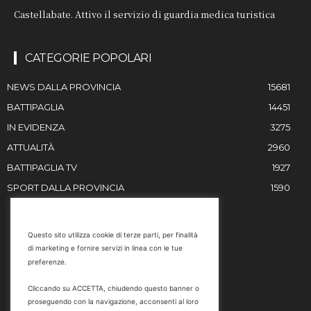
Castellabate. Attivo il servizio di guardia medica turistica
CATEGORIE POPOLARI
NEWS DALLA PROVINCIA
15681
BATTIPAGLIA
14451
IN EVIDENZA
3275
ATTUALITÀ
2960
BATTIPAGLIA TV
1927
SPORT DALLA PROVINCIA
1590
RESTIAMO IN CONTATTO
Questo sito utilizza cookie di terze parti, per finalità
di marketing e fornire servizi in linea con le tue
Email
preferenze.
info@battipaglia1929.it
Cliccando su ACCETTA, chiudendo questo banner o
marketing@battipaglia1929.it
proseguendo con la navigazione, acconsenti al loro
carminegaldi@virgilio.it