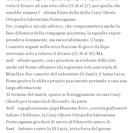
volta il divario ad una sola cifra (19-28 al 22′), per quella che
sarebbe rimasta l’ultima folata della della Crazy Ghosts
Ortopedia Salernitana Pontecagnano.
Poi, complice un calo atletico, che comprometteva anche la
fase difensiva della compagine picentina, la squadra ospite
prendeva lentamente, ma inesorabilmente, il largo.
I canestri segnati nella terza frazione di gioco da Ripa
servivano solo a ridurre il divario (25-38 al 30′). Ma
nell’ultimo quarto, con i picentini in evidente difficoltà
anche sul fronte offensivo (da registrare solo una tripla di
Minella e due canestri del subentrato Di Santi), il Santa Lucia
Roma gestiva la sfida a proprio piacimento portando a casa una
larga affermazione.
Al termine del match, spazio ai festeggiamenti in casa Crazy
Ghosts per la nascita di Riccardo, da parte
dell’orgogliosissimo papà Massimo Bove, cestista giallonero!
Sabato 1 febbraio, la Crazy Ghosts Ortopedia Salernitana
Pontecagnano giocherà di nuovo al Palazzetto amico di
Sant’Antonio contro la SS Lazio, terza forza del girone.