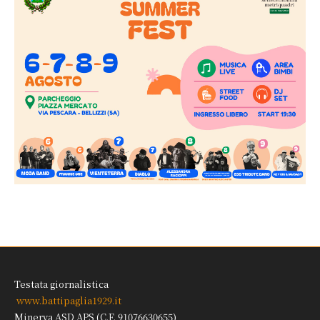
Testata giornalistica
www.battipaglia1929.it
Minerva ASD APS (C.F. 91076630655)