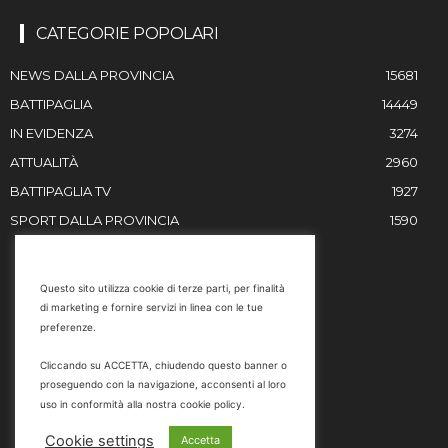
CATEGORIE POPOLARI
NEWS DALLA PROVINCIA
15681
BATTIPAGLIA
14449
IN EVIDENZA
3274
ATTUALITÀ
2960
BATTIPAGLIA TV
1927
SPORT DALLA PROVINCIA
1590
RESTIAMO IN CONTATTO
Questo sito utilizza cookie di terze parti, per finalità
di marketing e fornire servizi in linea con le tue
Email
preferenze.
info@battipaglia1929.it
Cliccando su ACCETTA, chiudendo questo banner o
marketing@battipaglia1929.it
proseguendo con la navigazione, acconsenti al loro
carminegaldi@virgilio.it
uso in conformità alla nostra cookie policy.
Tel. 0828 302801
Cookie settings
Accetta