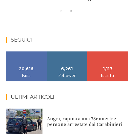
SEGUICI
20,616
6,261
1,117
Fans
Follower
Iscritti
ULTIMI ARTICOLI
Angri, rapina a una 78enne: tre
persone arrestate dai Carabinieri