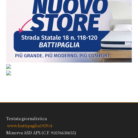
Testata giornalistica
www.battipaglia1929.it
Minerva ASD APS (C.F. 91076630655)