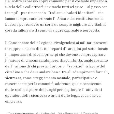
Ha inoltre espresso apprezzamento per il costante impegno a
tutela della collettività, invitando tutti ad agire “al passo con
i tempi” pur rimanendo “radicati ai valori identitari” che
hanno sempre caratterizzato l’Arma e che costituiscono la
bussola per rendere un servizio sempre migliore al cittadino
così da rafforzare il senso di sicurezza, reale e percepita.
Il Comandante della Legione, rivolgendosi ai militari presenti
in rappresentanza di tutti i reparti d’area, ha poi sottolineato
l’importanza di alcuni principi che devono sempre ispirare
l’azione di ciascun carabiniere: disponibilità, quale costante
dell’azione di chi presta il proprio “servizio” a favore del
cittadino e che deve andare ben oltre gli adempimenti formali,
sicurezza, come atteggiamento mentale, partecipativo e
rasserenante per la comunità, aderenza, quale conoscenza
delle reali esigenze dei luoghi per migliorare l’attività di
operatori della sicurezza e tutori delle leggi, coesione ed
efficienza.
“Per raggiungere gli obiettivi – ha affermato il Generale –