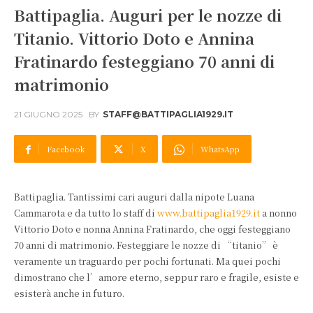
Battipaglia. Auguri per le nozze di
Titanio. Vittorio Doto e Annina
Fratinardo festeggiano 70 anni di
matrimonio
21 GIUGNO 2025
BY
STAFF@BATTIPAGLIA1929.IT
Facebook
X
WhatsApp
Battipaglia. Tantissimi cari auguri dalla nipote Luana
Cammarota e da tutto lo staff di
www.battipaglia1929.it
a nonno
Vittorio Doto e nonna Annina Fratinardo, che oggi festeggiano
70 anni di matrimonio. Festeggiare le nozze di “titanio” è
veramente un traguardo per pochi fortunati. Ma quei pochi
dimostrano che l’amore eterno, seppur raro e fragile, esiste e
esisterà anche in futuro.