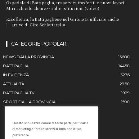
Ospedale di Battipaglia, tra servizi trasferiti e nuovi lavori:
Mirra chiede chiarezza alle istituzioni (video)
Eccellenza, la Battipagliese nel Girone B: ufficiale anche
l’arrivo di Ciro Schiattarella
CATEGORIE POPOLARI
NEWS DALLA PROVINCIA
15688
BATTIPAGLIA
14458
IN EVIDENZA
3276
ATTUALITÀ
2960
BATTIPAGLIA TV
1929
SPORT DALLA PROVINCIA
1590
RESTIAMO IN CONTATTO
Questo sito utilizza cookie di terze parti, per finalità
di marketing e fornire servizi in linea con le tue
Email
preferenze.