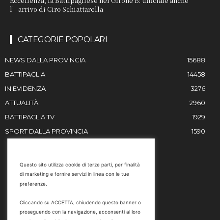
Eccellenza, la Battipagliese nel Girone B: ufficiale anche
l’arrivo di Ciro Schiattarella
CATEGORIE POPOLARI
NEWS DALLA PROVINCIA
15688
BATTIPAGLIA
14458
IN EVIDENZA
3276
ATTUALITÀ
2960
BATTIPAGLIA TV
1929
SPORT DALLA PROVINCIA
1590
RESTIAMO IN CONTATTO
Questo sito utilizza cookie di terze parti, per finalità
di marketing e fornire servizi in linea con le tue
Email
preferenze.
info@battipaglia1929.it
Cliccando su ACCETTA, chiudendo questo banner o
marketing@battipaglia1929.it
proseguendo con la navigazione, acconsenti al loro
carminegaldi@virgilio.it