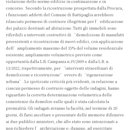
violazione delle norme edilizie in continuazione e in
concorso. Secondo la ricostruzione prospettata dalla Procura,
i funzionari addetti del Comune di Battipaglia avrebbero
rilasciato permessi di costruire illegittimi per l’edificazione
dei palazzi destinati ad abitazione. Tutti gli immobili sono
riferibili a interventi costruttivi di “demolizione di manufatti
preesistenti e ricostruzione di nuovi edifici, con applicazione
dell’ampliamento massimo del 35% del volume residenziale
esistente; ampliamento volumetrico previsto come
opportunità dalla L.R. Campania n.19/2009 e dalla L.R. n.
13/2022, rispettivamente, per “interventi straordinari di
demolizione e ricostruzione” ovvero di “rigenerazione
urbana”. Le ipotizzate criticità più evidenti, in relazione a
ciascun permesso di costruire oggetto delle indagini, hanno
riguardato la corretta determinazione volumetrica delle
consistenze da demolire sulle quali è stata calcolata la
premialità. Gli indagati avranno la facoltà, nel termine di 20
giorni, di farsi ascoltare o presentare delle memorie difensive
ai due pubblici ministeri, che allo stato sono intenzionati a
non richiedere l’archiviazione e, dunque, ad esercitare