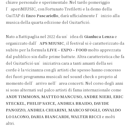
chiave personale e sperimentale. Nel tardo pomeriggio
l’aperiMIUSIC, con Fortunato Trefiletti e la demo della
GuiTAP di
Enzo Pascariello
, darà ufficialmente l’inizio alla
musica della quarta edizione del GuitarSció.
Nato a Battipaglia nel 2022 da un’idea di
Gianluca Lenza
e
organizzato dall’
APS MIUSIC
, il festival si è caratterizzato da
subito per la formula
LIVE – EXPO – FOOD
molto apprezzata
dal pubblico sin dalle prime battute. Altra caratteristica che fa
del GuitarSció un’iniziativa cara a tanti amanti della sei
corde è la vicinanza con gli artisti che spesso hanno concesso
dei fuori programma musicali nel sound check o proprio al
momento dell’arrivo nell’area concerti. Nel corso degli anni
si sono alternati sul palco artisti di fama internazionale come
ANDY TIMMONS, MATTEO MANCUSO, ANDRE NIERI, ERIC
STECKEL, PHILIP SAYCE, ANDREA BRAIDO, DAVIDE
PANOZZO, ANDREA CHIARINI, MARCO SFOGLI, OSVALDO
LO IACONO, DARIA BIANCARDI, WALTER RICCI
e molti
altri.