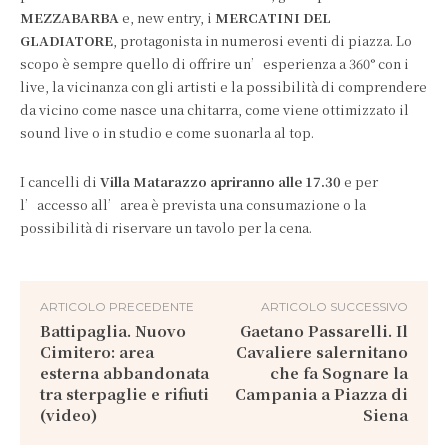
MEZZABARBA
e, new entry, i
MERCATINI DEL
GLADIATORE
, protagonista in numerosi eventi di piazza. Lo
scopo è sempre quello di offrire un’esperienza a 360° con i
live, la vicinanza con gli artisti e la possibilità di comprendere
da vicino come nasce una chitarra, come viene ottimizzato il
sound live o in studio e come suonarla al top.
I cancelli di
Villa Matarazzo apriranno alle 17.30
e per
l’accesso all’area è prevista una consumazione o la
possibilità di riservare un tavolo per la cena.
ARTICOLO PRECEDENTE
ARTICOLO SUCCESSIVO
Battipaglia. Nuovo
Gaetano Passarelli. Il
Cimitero: area
Cavaliere salernitano
esterna abbandonata
che fa Sognare la
tra sterpaglie e rifiuti
Campania a Piazza di
(video)
Siena