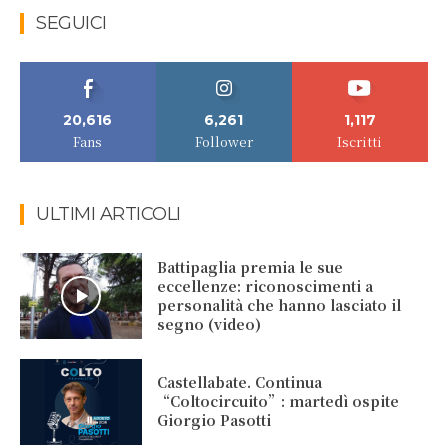
SEGUICI
20,616
6,261
1,117
Fans
Follower
Iscritti
ULTIMI ARTICOLI
Battipaglia premia le sue
eccellenze: riconoscimenti a
personalità che hanno lasciato il
segno (video)
Castellabate. Continua
“Coltocircuito”: martedì ospite
Giorgio Pasotti