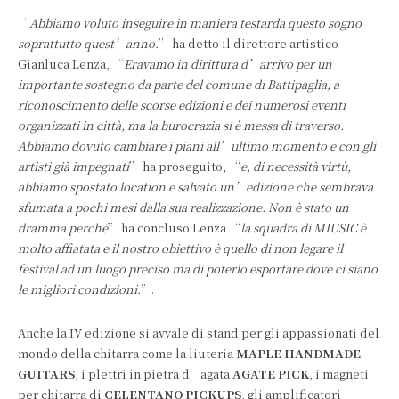
“
Abbiamo voluto inseguire in maniera testarda questo sogno
soprattutto quest’anno.
” ha detto il direttore artistico
Gianluca Lenza, “
Eravamo in dirittura d’arrivo per un
importante sostegno da parte del comune di Battipaglia, a
riconoscimento delle scorse edizioni e dei numerosi eventi
organizzati in città, ma la burocrazia si è messa di traverso.
Abbiamo dovuto cambiare i piani all’ultimo momento e con gli
artisti già impegnati
” ha proseguito, “
e, di necessità virtù,
abbiamo spostato location e salvato un’edizione che sembrava
sfumata a pochi mesi dalla sua realizzazione. Non è stato un
dramma perché
” ha concluso Lenza “
la squadra di MIUSIC è
molto affiatata e il nostro obiettivo è quello di non legare il
festival ad un luogo preciso ma di poterlo esportare dove ci siano
le migliori condizioni.
”.
Anche la IV edizione si avvale di stand per gli appassionati del
mondo della chitarra come la liuteria
MAPLE HANDMADE
GUITARS
, i plettri in pietra d’agata
AGATE PICK
, i magneti
per chitarra di
CELENTANO PICKUPS
, gli amplificatori