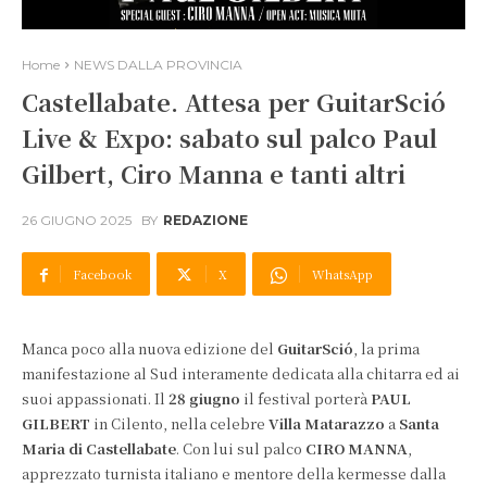
Home
NEWS DALLA PROVINCIA
Castellabate. Attesa per GuitarSció
Live & Expo: sabato sul palco Paul
Gilbert, Ciro Manna e tanti altri
26 GIUGNO 2025
BY
REDAZIONE
Facebook
X
WhatsApp
Manca poco alla nuova edizione del
GuitarSció
, la prima
manifestazione al Sud interamente dedicata alla chitarra ed ai
suoi appassionati. Il
28 giugno
il festival porterà
PAUL
GILBERT
in Cilento, nella celebre
Villa Matarazzo
a
Santa
Maria di Castellabate
. Con lui sul palco
CIRO MANNA
,
apprezzato turnista italiano e mentore della kermesse dalla