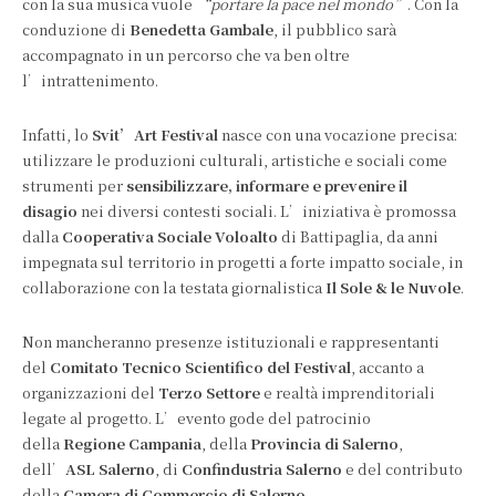
con la sua musica vuole
“portare la pace nel mondo”
. Con la
conduzione di
Benedetta Gambale
, il pubblico sarà
accompagnato in un percorso che va ben oltre
l’intrattenimento.
Infatti, lo
Svit’Art Festival
nasce con una vocazione precisa:
utilizzare le produzioni culturali, artistiche e sociali come
strumenti per
sensibilizzare, informare e prevenire il
disagio
nei diversi contesti sociali. L’iniziativa è promossa
dalla
Cooperativa Sociale Voloalto
di Battipaglia, da anni
impegnata sul territorio in progetti a forte impatto sociale, in
collaborazione con la testata giornalistica
Il Sole & le Nuvole
.
Non mancheranno presenze istituzionali e rappresentanti
del
Comitato Tecnico Scientifico del Festival
, accanto a
organizzazioni del
Terzo Settore
e realtà imprenditoriali
legate al progetto. L’evento gode del patrocinio
della
Regione Campania
, della
Provincia di Salerno
,
dell’
ASL Salerno
, di
Confindustria Salerno
e del contributo
della
Camera di Commercio di Salerno
.