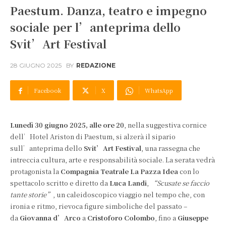
Paestum. Danza, teatro e impegno
sociale per l’anteprima dello
Svit’Art Festival
28 GIUGNO 2025
BY
REDAZIONE
Facebook
X
WhatsApp
Lunedì 30 giugno 2025, alle ore 20
, nella suggestiva cornice
dell’Hotel Ariston di Paestum, si alzerà il sipario
sull’anteprima dello
Svit’Art Festival
, una rassegna che
intreccia cultura, arte e responsabilità sociale. La serata vedrà
protagonista la
Compagnia Teatrale La Pazza Idea
con lo
spettacolo scritto e diretto da
Luca Landi
,
“Scusate se faccio
tante storie”
, un caleidoscopico viaggio nel tempo che, con
ironia e ritmo, rievoca figure simboliche del passato –
da
Giovanna d’Arco
a
Cristoforo Colombo
, fino a
Giuseppe