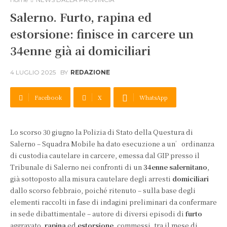
Salerno. Furto, rapina ed
estorsione: finisce in carcere un
34enne già ai domiciliari
4 LUGLIO 2025
BY
REDAZIONE
Facebook
X
WhatsApp
Lo scorso 30 giugno la Polizia di Stato della Questura di
Salerno – Squadra Mobile ha dato esecuzione a un’ordinanza
di custodia cautelare in carcere, emessa dal GIP presso il
Tribunale di Salerno nei confronti di un
34enne salernitano
,
già sottoposto alla misura cautelare degli arresti
domiciliari
dallo scorso febbraio, poiché ritenuto – sulla base degli
elementi raccolti in fase di indagini preliminari da confermare
in sede dibattimentale – autore di diversi episodi di
furto
aggravato,
rapina
ed
estorsione
, commessi, tra il mese di