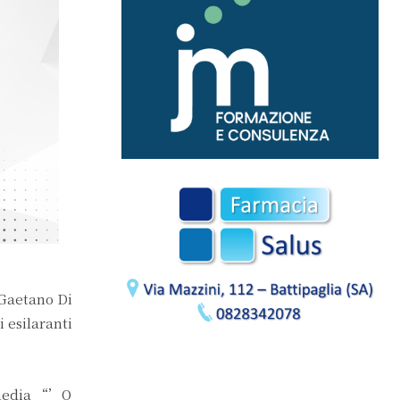
 Gaetano Di
 esilaranti
mmedia “’O