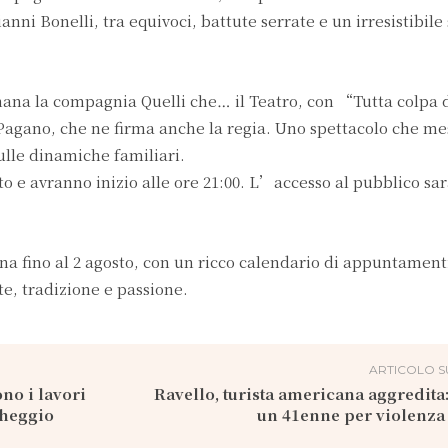
ni Bonelli, tra equivoci, battute serrate e un irresistibile 
imana la compagnia Quelli che… il Teatro, con “Tutta colpa 
no, che ne firma anche la regia. Uno spettacolo che mes
ulle dinamiche familiari.
ito e avranno inizio alle ore 21:00. L’accesso al pubblico sa
na fino al 2 agosto, con un ricco calendario di appuntament
te, tradizione e passione.
ARTICOLO S
no i lavori
Ravello, turista americana aggredita
cheggio
un 41enne per violenza