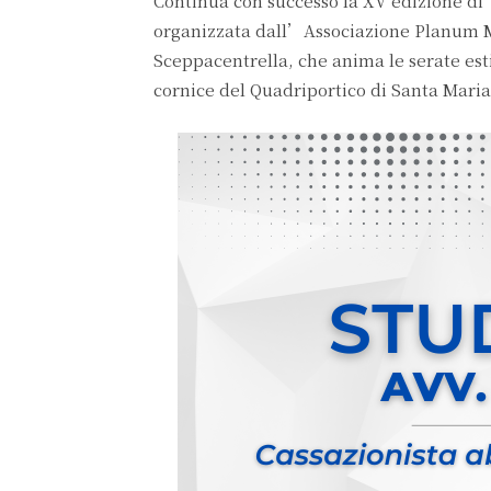
Continua con successo la XV edizione di
organizzata dall’Associazione Planum M
Sceppacentrella, che anima le serate esti
cornice del Quadriportico di Santa Maria 