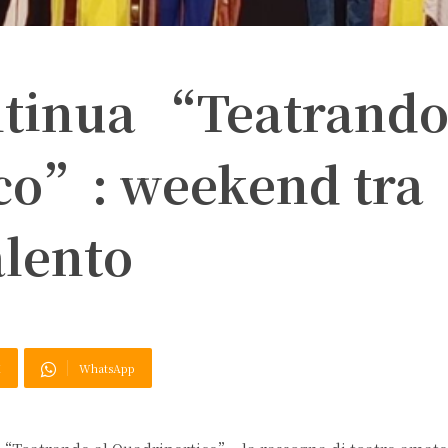
ntinua “Teatrando
co”: weekend tra
alento
X
WhatsApp