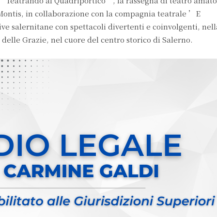
 “Teatrando al Quadriportico”, la rassegna di teatro amato
ontis, in collaborazione con la compagnia teatrale ’E
ve salernitane con spettacoli divertenti e coinvolgenti, nel
delle Grazie, nel cuore del centro storico di Salerno.