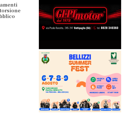
tamenti
storsione
ubblico