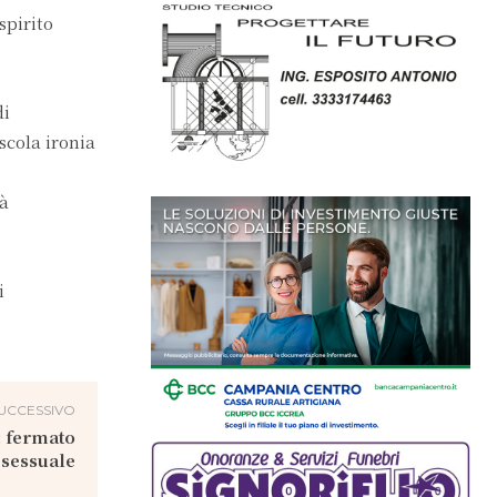
spirito
di
cola ironia
rà
i
UCCESSIVO
: fermato
 sessuale