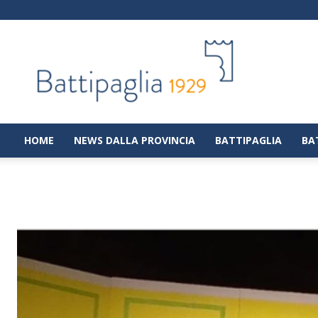
Battipaglia
1929
|
Notizie
dalla
città
di
HOME
NEWS DALLA PROVINCIA
BATTIPAGLIA
BA
Battipaglia