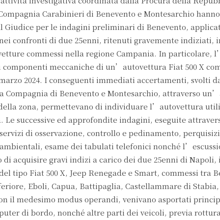
attività investigativa coordinata dalla Procura della Repub
la Compagnia Carabinieri di Benevento e Montesarchio hanno
Giudice per le indagini preliminari di Benevento, applicat
 nei confronti di due 25enni, ritenuti gravemente indiziati, 
utovetture commessi nella regione Campania. In particolare, l
di componenti meccaniche di un’autovettura Fiat 500 X co
6 marzo 2024. I conseguenti immediati accertamenti, svolti da
la Compagnia di Benevento e Montesarchio, attraverso un’
 della zona, permettevano di individuare l’autovettura util
. Le successive ed approfondite indagini, eseguite attraver
servizi di osservazione, controllo e pedinamento, perquisizi
d ambientali, esame dei tabulati telefonici nonché l’escussi
di acquisire gravi indizi a carico dei due 25enni di Napoli, 
 del tipo Fiat 500 X, Jeep Renegade e Smart, commessi tra 
eriore, Eboli, Capua, Battipaglia, Castellammare di Stabia,
 con il medesimo modus operandi, venivano asportati princi
mputer di bordo, nonché altre parti dei veicoli, previa rottur