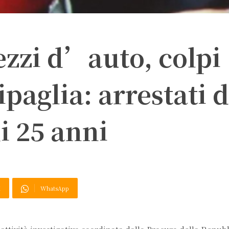
zzi d’auto, colpi
ipaglia: arrestati 
i 25 anni
X
WhatsApp