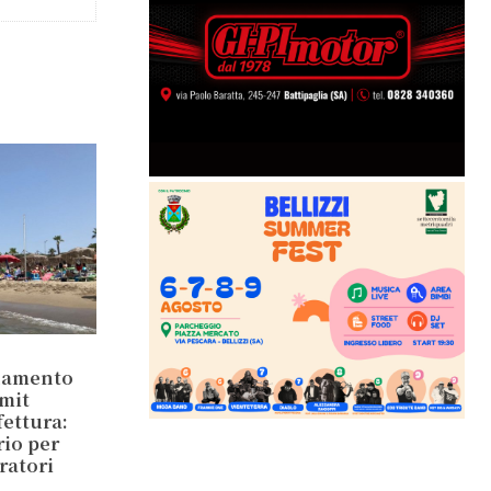
inamento
mit
ettura:
rio per
ratori