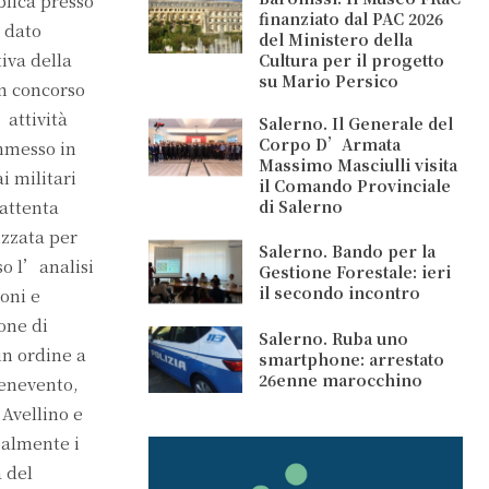
blica presso
finanziato dal PAC 2026
 dato
del Ministero della
iva della
Cultura per il progetto
su Mario Persico
in concorso
’attività
Salerno. Il Generale del
Corpo D’Armata
mmesso in
Massimo Masciulli visita
i militari
il Comando Provinciale
attenta
di Salerno
izzata per
Salerno. Bando per la
so l’analisi
Gestione Forestale: ieri
il secondo incontro
oni e
one di
Salerno. Ruba uno
in ordine a
smartphone: arrestato
26enne marocchino
Benevento,
 Avellino e
palmente i
a del