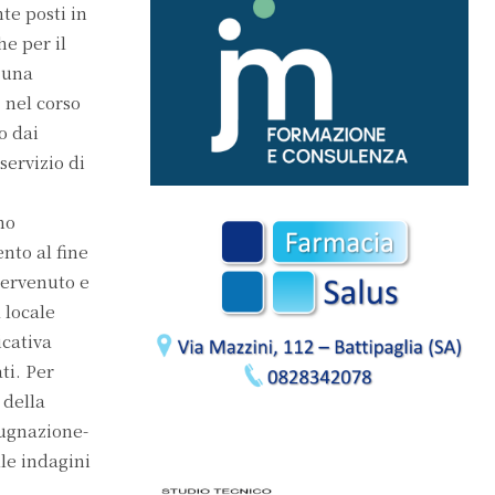
te posti in
he per il
n una
 nel corso
o dai
servizio di
no
nto al fine
tervenuto e
 locale
icativa
ti. Per
 della
pugnazione-
lle indagini