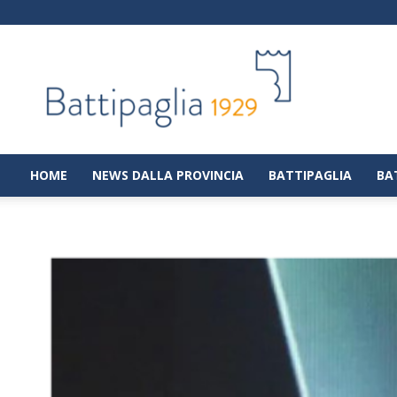
Battipaglia
1929
|
Notizie
dalla
città
di
HOME
NEWS DALLA PROVINCIA
BATTIPAGLIA
BA
Battipaglia