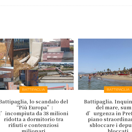
BATTIPAGLIA
BATTIPAGLIA
Battipaglia, lo scandalo del
Battipaglia. Inqu
“Più Europa”:
del mare, sum
l’incompiuta da 38 milioni
d’urgenza in Pref
ridotta a dormitorio tra
piano straordina
rifiuti e contenziosi
sbloccare i depu
milionari
bloccati