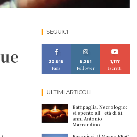
SEGUICI
due
20,616
6,261
1,117
Fans
Follower
Iscritti
ULTIMI ARTICOLI
Battipaglia. Necrologio:
si spento all’età di 81
anni Antonio
Marrandino
Baronissi. Il Museo FRaC