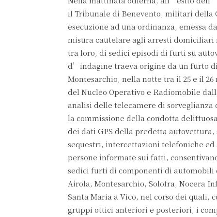
Nella mattinata odierna, all’esito dell’
il Tribunale di Benevento, militari del
esecuzione ad una ordinanza, emessa dal 
misura cautelare agli arresti domiciliari
tra loro, di sedici episodi di furti su a
d’indagine traeva origine da un furto 
Montesarchio, nella notte tra il 25 e il 2
del Nucleo Operativo e Radiomobile dal
analisi delle telecamere di sorveglianza
la commissione della condotta delittuosa
dei dati GPS della predetta autovettura, 
sequestri, intercettazioni telefoniche e
persone informate sui fatti, consentivano 
sedici furti di componenti di automobili
Airola, Montesarchio, Solofra, Nocera Inf
Santa Maria a Vico, nel corso dei quali,
gruppi ottici anteriori e posteriori, i co