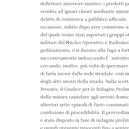
deflettore anteriore sinistro; i predetti
vendita ad ignari clienti mediante annunc
delitto di resistenza a pubblico ufficiale,
occasione, subito dopo aver commesso un
del quale erano stati asportati i gruppi o
militari del Nucleo Operativo e Radiomob
pedinamento, e si davano alla fuga a for
successivamente imboccando l’autostra
cercando, inoltre, più volte di speronare
di farla uscire dalla sede stradale, così
degli altri utenti della strada. Sulla sco
Procura, il Giudice per le Indagini Prel
della misura cautelare agli arresti domic
ulteriori sette episodi di furto consumato
condizione di procedibilità. Il provved
è stato disposto in fase di indagini preli
e quindi presunte innocenti fino a senten