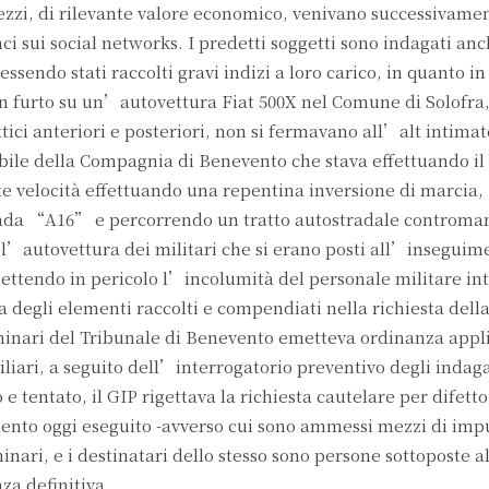
 pezzi, di rilevante valore economico, venivano successivamen
i sui social networks. I predetti soggetti sono indagati anc
 essendo stati raccolti gravi indizi a loro carico, in quanto i
 furto su un’autovettura Fiat 500X nel Comune di Solofra,
ttici anteriori e posteriori, non si fermavano all’alt intimat
ile della Compagnia di Benevento che stava effettuando il 
te velocità effettuando una repentina inversione di marcia,
da “A16” e percorrendo un tratto autostradale controma
 l’autovettura dei militari che si erano posti all’inseguime
 mettendo in pericolo l’incolumità del personale militare in
rta degli elementi raccolti e compendiati nella richiesta della
iminari del Tribunale di Benevento emetteva ordinanza appl
iliari, a seguito dell’interrogatorio preventivo degli indaga
 e tentato, il GIP rigettava la richiesta cautelare per difetto
imento oggi eseguito -avverso cui sono ammessi mezzi di im
minari, e i destinatari dello stesso sono persone sottoposte a
za definitiva.