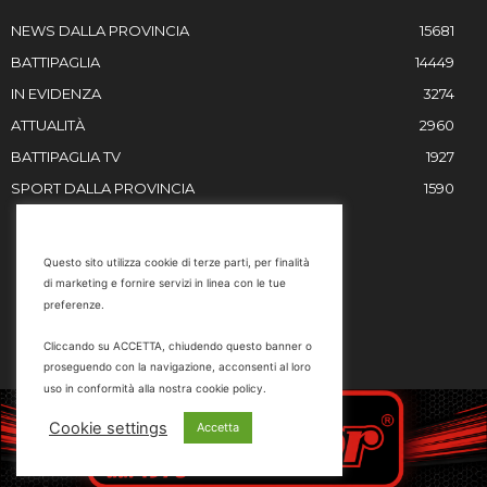
NEWS DALLA PROVINCIA
15681
BATTIPAGLIA
14449
IN EVIDENZA
3274
ATTUALITÀ
2960
BATTIPAGLIA TV
1927
SPORT DALLA PROVINCIA
1590
RESTIAMO IN CONTATTO
Questo sito utilizza cookie di terze parti, per finalità
di marketing e fornire servizi in linea con le tue
Email
preferenze.
info@battipaglia1929.it
Cliccando su ACCETTA, chiudendo questo banner o
marketing@battipaglia1929.it
proseguendo con la navigazione, acconsenti al loro
carminegaldi@virgilio.it
uso in conformità alla nostra cookie policy.
Tel. 0828 302801
Cookie settings
Accetta