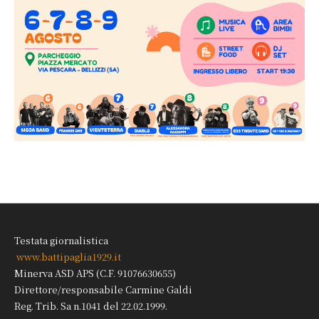
Testata giornalistica
www.battipaglia1929.it
Minerva ASD APS (C.F. 91076630655)
Direttore/responsabile Carmine Galdi
Reg. Trib. Sa n.1041 del 22.02.1999.