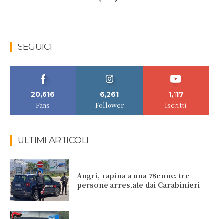
SEGUICI
20,616
6,261
1,117
Fans
Follower
Iscritti
ULTIMI ARTICOLI
Angri, rapina a una 78enne: tre
persone arrestate dai Carabinieri