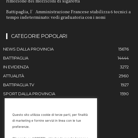
rimozione dei mozziconi di sigaretta
Battipaglia, l’Amministrazione Francese stabilizza 6 tecnici a
tempo indeterminato: vedi graduatoria con i nomi
CATEGORIE POPOLARI
NEWS DALLA PROVINCIA
15676
BATTIPAGLIA
14444
IN EVIDENZA
3272
ATTUALITÀ
2960
BATTIPAGLIA TV
1927
SPORT DALLA PROVINCIA
1590
RESTIAMO IN CONTATTO
Questo sito utilizza cookie di terze parti, per finalità
di marketing e fornire servizi in linea con le tue
Email
preferenze.
info@battipaglia1929.it