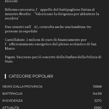
bloccati
Riforma carceraria, l’appello del battipagliese Farina al
ministro Nordio: “Valorizzare la dirigenza per abbattere la
recidiva”
Due sinistri sull’A2, coinvolta anche una bambina: tre
persone in ospedale
Castellabate. 2 milioni di euro di finanziamento per
l’efficientamento energetico del plesso scolastico di San
Marco
Pagani. Successo per il concerto della Fanfara della Polizia di
Stato
CATEGORIE POPOLARI
NEWS DALLA PROVINCIA
15668
BATTIPAGLIA
14438
IN EVIDENZA
3270
ATTUALITÀ
2960