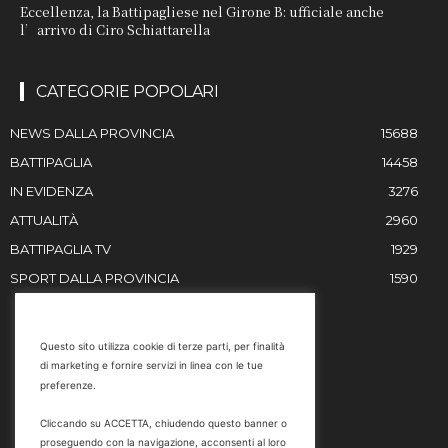
Eccellenza, la Battipagliese nel Girone B: ufficiale anche
l’arrivo di Ciro Schiattarella
CATEGORIE POPOLARI
NEWS DALLA PROVINCIA
15688
BATTIPAGLIA
14458
IN EVIDENZA
3276
ATTUALITÀ
2960
BATTIPAGLIA TV
1929
SPORT DALLA PROVINCIA
1590
RESTIAMO IN CONTATTO
Questo sito utilizza cookie di terze parti, per finalità
di marketing e fornire servizi in linea con le tue
Email
preferenze.
info@battipaglia1929.it
Cliccando su ACCETTA, chiudendo questo banner o
marketing@battipaglia1929.it
proseguendo con la navigazione, acconsenti al loro