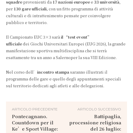
squadre
provenienti da
17 nazioni europee
e
33 università
,
per
130 gare ufficiali,
con un fitto programma di attività
culturali e di intrattenimento pensate per coinvolgere
pubblico e territorio.
Il Campionato EUC 3×3 sarà
il “test event”
ufficiale
dei Giochi Universitari Europei (EUG 2026), la grande
manifestazione sportiva multidisciplina che si terrà
esattamente tra un anno a Salernoper la sua VIII Edizione.
Nel corso dell’
incontro stampa
saranno illustrati il
programma delle gare e quello degli appuntamenti speciali
sul territorio dedicati agli atleti e alle delegazioni.
ARTICOLO PRECEDENTE
ARTICOLO SUCCESSIVO
Pontecagnano.
Battipaglia,
Countdown per il
processione religiosa
Ke’e Sport Village:
del 26 luglio: