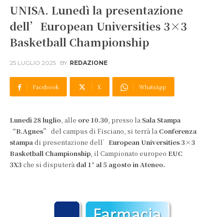
UNISA. Lunedì la presentazione
dell’European Universities 3×3
Basketball Championship
25 LUGLIO 2025
BY
REDAZIONE
Facebook
X
WhatsApp
Lunedì 28 luglio
, alle
ore 10.30
, presso la
Sala Stampa
“B.Agnes”
del campus di Fisciano, si terrà la
Conferenza
stampa
di presentazione dell’
European Universities 3×3
Basketball Championship
, il Campionato europeo
EUC
3X3
che si disputerà
dal 1° al 5 agosto in Ateneo.