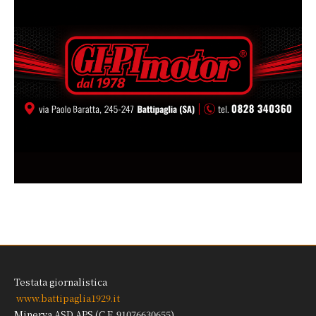
Testata giornalistica
www.battipaglia1929.it
Minerva ASD APS (C.F. 91076630655)