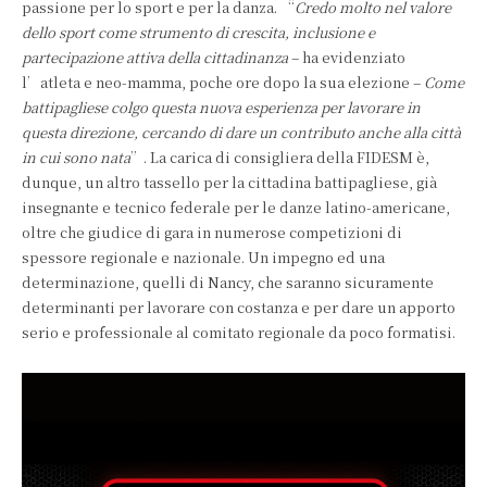
passione per lo sport e per la danza. “
Credo molto nel valore
dello sport come strumento di crescita, inclusione e
partecipazione attiva della cittadinanza
– ha evidenziato
l’atleta e neo-mamma, poche ore dopo la sua elezione –
Come
battipagliese colgo questa nuova esperienza per lavorare in
questa direzione, cercando di dare un contributo anche alla città
in cui sono nata
”. La carica di consigliera della FIDESM è,
dunque, un altro tassello per la cittadina battipagliese, già
insegnante e tecnico federale per le danze latino-americane,
oltre che giudice di gara in numerose competizioni di
spessore regionale e nazionale. Un impegno ed una
determinazione, quelli di Nancy, che saranno sicuramente
determinanti per lavorare con costanza e per dare un apporto
serio e professionale al comitato regionale da poco formatisi.