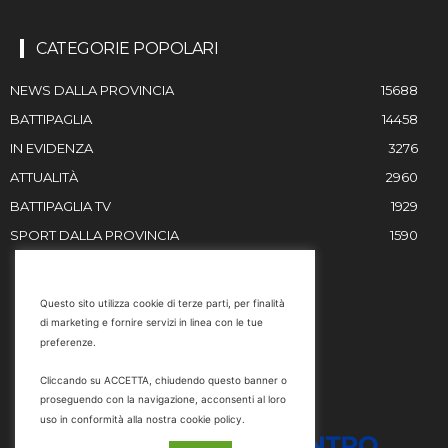
CATEGORIE POPOLARI
NEWS DALLA PROVINCIA
15688
BATTIPAGLIA
14458
IN EVIDENZA
3276
ATTUALITÀ
2960
BATTIPAGLIA TV
1929
SPORT DALLA PROVINCIA
1590
RESTIAMO IN CONTATTO
Questo sito utilizza cookie di terze parti, per finalità
di marketing e fornire servizi in linea con le tue
Email
preferenze.
info@battipaglia1929.it
Cliccando su ACCETTA, chiudendo questo banner o
marketing@battipaglia1929.it
proseguendo con la navigazione, acconsenti al loro
carminegaldi@virgilio.it
uso in conformità alla nostra cookie policy.
Tel. 0828 302801