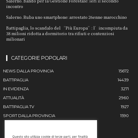
Salerno. Bando per la Gestione Forestale: ieri il secondo
incontro
Salerno. Ruba uno smartphone: arrestato 26enne marocchino
Battipaglia, lo scandalo del “Più Europa”: l’incompiuta da
38 milioni ridotta a dormitorio tra rifiuti e contenziosi
milionari
CATEGORIE POPOLARI
NEWS DALLA PROVINCIA
15672
BATTIPAGLIA
14439
IN EVIDENZA
3271
ATTUALITÀ
2960
BATTIPAGLIA TV
1927
SPORT DALLA PROVINCIA
1590
RESTIAMO IN CONTATTO
Questo sito utilizza cookie di terze parti, per finalità