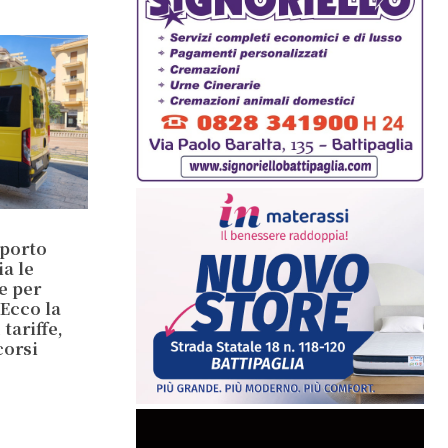
sporto
ia le
e per
 Ecco la
tariffe,
corsi