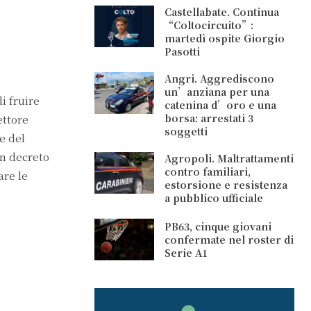
Castellabate. Continua
“Coltocircuito”:
martedì ospite Giorgio
Pasotti
Angri. Aggrediscono
un’anziana per una
i fruire
catenina d’oro e una
borsa: arrestati 3
ettore
soggetti
e del
on decreto
Agropoli. Maltrattamenti
contro familiari,
are le
estorsione e resistenza
a pubblico ufficiale
PB63, cinque giovani
confermate nel roster di
Serie A1