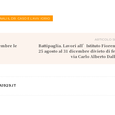
LI IL DR. CASO E L’AVV. IORIO
ARTICOLO S
tembre le
Battipaglia. Lavori all’Istituto Fioren
25 agosto al 31 dicembre divieto di f
via Carlo Alberto Dal
1929.IT