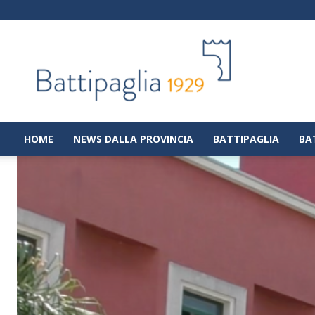
Battipaglia
1929
|
Notizie
dalla
città
di
HOME
NEWS DALLA PROVINCIA
BATTIPAGLIA
BA
Battipaglia