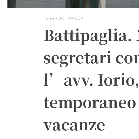
Home
BATTIPAGLIA
Battipaglia.
segretari co
l’avv. Iori
temporaneo p
vacanze