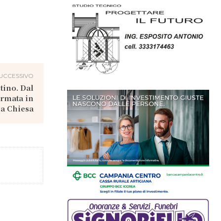
UCCESSIVO
tino. Dal
ermata in
la Chiesa