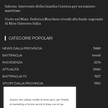
Salerno. Intervento della Guardia Costiera per un sinistro
marittimo
Vietri sul Mare. Federica Noschese trionfa alla finale regionale
di Miss Universo Italia
CATEGORIE POPOLARI
NEWS DALLA PROVINCIA
15681
BATTIPAGLIA
14449
IN EVIDENZA
3274
ATTUALITÀ
2960
BATTIPAGLIA TV
1927
SPORT DALLA PROVINCIA
1590
RESTIAMO IN CONTATTO
Questo sito utilizza cookie di terze parti, per finalità
di marketing e fornire servizi in linea con le tue