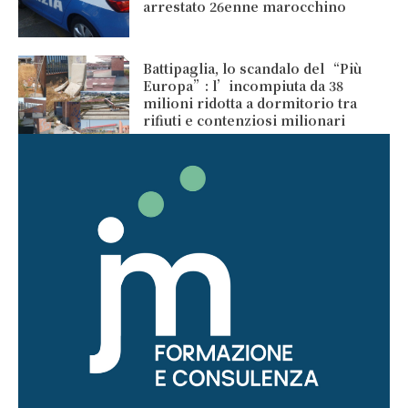
arrestato 26enne marocchino
Battipaglia, lo scandalo del “Più
Europa”: l’incompiuta da 38
milioni ridotta a dormitorio tra
rifiuti e contenziosi milionari