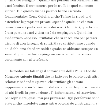
l’importo è esiguo in quanto alle persone non costa nulla ma
a noi fornisce il termometro per le truffe in quel momento
storico. E in questo anche i parroci hanno un ruolo
fondamentale». Come Colella, anche Tufano ha ribadito di
difendere la proprietà privata: «quando qualcuno che non
conosciamo ci parla così bene dei nostri familiari, quello non
è una persona a noi vicina ma è da respingere». Quindi ha
evidenziato: «spesso i truffatori che si spacciano per parenti
dicono di aver bisogno di soldi. Ma se ci riflettiamo quando
noi dobbiamo chiedere soldi a qualcuno abbiamo sempre un
senso di pudore che ci spinge magari a farlo di persona e
certamente non al telefono».
Sulla medesima falsariga il comandante della Polizia Locale
Maggiore
Antonio Rinaldi
che ha fatto sue le parole degli altri
relatori ribadendo: «giovani che truffano gli anziani
rappresentano un fallimento del sistema. Purtroppo è mancata
ad alti livelli la prevenzione e l’informazione, si interviene
per reprimere, quasi mai per prevenire. Oggi per fortuna sono
state anche introdotte aggravanti e potenziato gli strumenti a