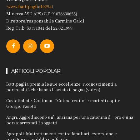
www.battipaglia1929.it
Minerva ASD APS (C.F. 91076630655)
Direttore/responsabile Carmine Galdi
Reg. Trib. Sa n.1041 del 22.02.1999.
ARTICOLI POPOLARI
Battipaglia premia le sue eccellenze: riconoscimenti a
personalità che hanno lasciato il segno (video)
Castellabate. Continua “Coltocircuito”: martedì ospite
Giorgio Pasotti
Angri. Aggrediscono un’anziana per una catenina d’oro e una
borsa: arrestati 3 soggetti
Agropoli. Maltrattamenti contro familiari, estorsione e
resistenza a pubblico ufficiale