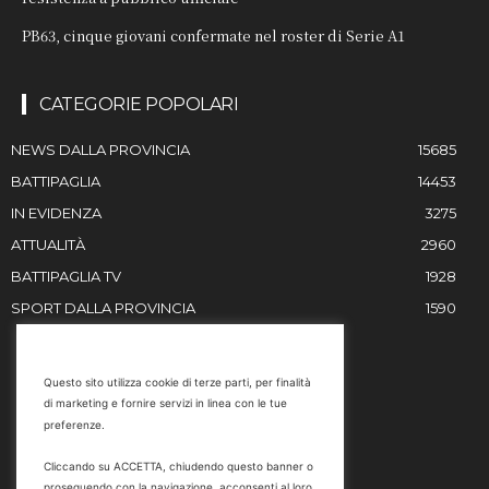
PB63, cinque giovani confermate nel roster di Serie A1
CATEGORIE POPOLARI
NEWS DALLA PROVINCIA
15685
BATTIPAGLIA
14453
IN EVIDENZA
3275
ATTUALITÀ
2960
BATTIPAGLIA TV
1928
SPORT DALLA PROVINCIA
1590
RESTIAMO IN CONTATTO
Questo sito utilizza cookie di terze parti, per finalità
di marketing e fornire servizi in linea con le tue
Email
preferenze.
info@battipaglia1929.it
Cliccando su ACCETTA, chiudendo questo banner o
marketing@battipaglia1929.it
proseguendo con la navigazione, acconsenti al loro