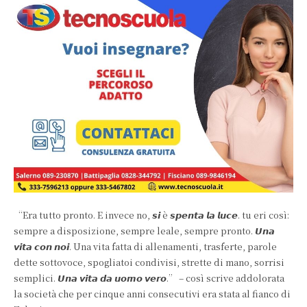
“Era tutto pronto. E invece no, 𝙨𝙞 è 𝙨𝙥𝙚𝙣𝙩𝙖 𝙡𝙖 𝙡𝙪𝙘𝙚. tu eri così:
sempre a disposizione, sempre leale, sempre pronto. 𝙐𝙣𝙖
𝙫𝙞𝙩𝙖 𝙘𝙤𝙣 𝙣𝙤𝙞. Una vita fatta di allenamenti, trasferte, parole
dette sottovoce, spogliatoi condivisi, strette di mano, sorrisi
semplici. 𝙐𝙣𝙖 𝙫𝙞𝙩𝙖 𝙙𝙖 𝙪𝙤𝙢𝙤 𝙫𝙚𝙧𝙤.” – così scrive addolorata
la società che per cinque anni consecutivi era stata al fianco di