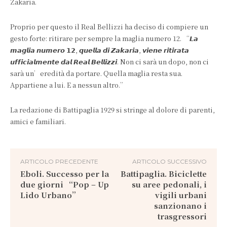
Zakaria.
Proprio per questo il Real Bellizzi ha deciso di compiere un
gesto forte: ritirare per sempre la maglia numero 12. “𝙇𝙖
𝙢𝙖𝙜𝙡𝙞𝙖 𝙣𝙪𝙢𝙚𝙧𝙤 𝟭𝟮, 𝙦𝙪𝙚𝙡𝙡𝙖 𝙙𝙞 𝙕𝙖𝙠𝙖𝙧𝙞𝙖, 𝙫𝙞𝙚𝙣𝙚 𝙧𝙞𝙩𝙞𝙧𝙖𝙩𝙖
𝙪𝙛𝙛𝙞𝙘𝙞𝙖𝙡𝙢𝙚𝙣𝙩𝙚 𝙙𝙖𝙡 𝙍𝙚𝙖𝙡 𝘽𝙚𝙡𝙡𝙞𝙯𝙯𝙞. Non ci sarà un dopo, non ci
sarà un’eredità da portare. Quella maglia resta sua.
Appartiene a lui. E a nessun altro.”
La redazione di Battipaglia 1929 si stringe al dolore di parenti,
amici e familiari.
ARTICOLO PRECEDENTE
ARTICOLO SUCCESSIVO
Eboli. Successo per la
Battipaglia. Biciclette
due giorni “Pop – Up
su aree pedonali, i
Lido Urbano”
vigili urbani
sanzionano i
trasgressori