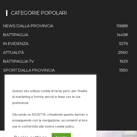
CATEGORIE POPOLARI
NEWS DALLA PROVINCIA
15688
BATTIPAGLIA
14458
IN EVIDENZA
3276
ATTUALITÀ
2960
BATTIPAGLIA TV
1929
SPORT DALLA PROVINCIA
1590
RESTIAMO IN CONTATTO
Questo sito utilizza cookie di terze parti, per finalità
di marketing e fornire servizi in linea con le tue
Email
preferenze.
info@battipaglia1929.it
Cliccando su ACCETTA, chiudendo questo banner o
marketing@battipaglia1929.it
proseguendo con la navigazione, acconsenti al loro
carminegaldi@virgilio.it
uso in conformità alla nostra cookie policy.
Tel. 0828 302801