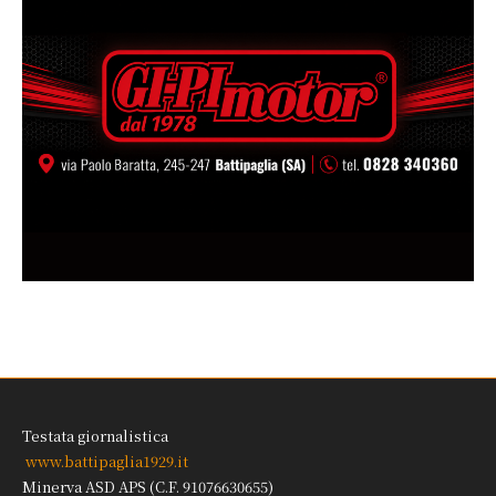
Testata giornalistica
www.battipaglia1929.it
Minerva ASD APS (C.F. 91076630655)