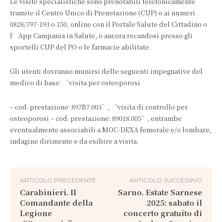
Le visite specialistiche sono prenotabili telefonicamente
tramite il Centro Unico di Prenotazione (CUP) o ai numeri
0828/797-193 o 150, online con il Portale Salute del Cittadino o
l’App Campania in Salute, o ancora recandosi presso gli
sportelli CUP del PO o le farmacie abilitate.
Gli utenti dovranno munirsi delle seguenti impegnative del
medico di base: “visita per osteoporosi
– cod. prestazione: 897B7.003”, “visita di controllo per
osteoporosi – cod. prestazione: 89018.005”, entrambe
eventualmente associabili a MOC-DEXA femorale e/o lombare,
indagine dirimente e da esibire a visita.
ARTICOLO PRECEDENTE
ARTICOLO SUCCESSIVO
Carabinieri. Il
Sarno. Estate Sarnese
Comandante della
2025: sabato il
Legione
concerto gratuito di