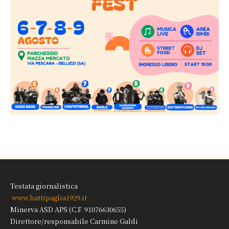
Testata giornalistica
www.battipaglia1929.it
Minerva ASD APS (C.F. 91076630655)
Direttore/responsabile Carmine Galdi