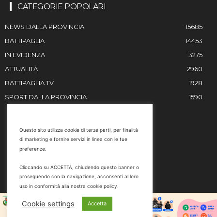
CATEGORIE POPOLARI
NEWS DALLA PROVINCIA
15685
BATTIPAGLIA
14453
IN EVIDENZA
3275
ATTUALITÀ
2960
BATTIPAGLIA TV
1928
SPORT DALLA PROVINCIA
1590
RESTIAMO IN CONTATTO
Questo sito utilizza cookie di terze parti, per finalità
di marketing e fornire servizi in linea con le tue
Email
preferenze.
info@battipaglia1929.it
Cliccando su ACCETTA, chiudendo questo banner o
marketing@battipaglia1929.it
proseguendo con la navigazione, acconsenti al loro
carminegaldi@virgilio.it
uso in conformità alla nostra cookie policy.
Tel. 0828 302801
Cookie settings
Accetta