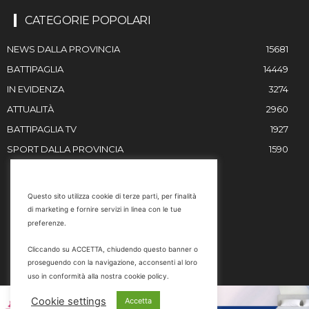
CATEGORIE POPOLARI
NEWS DALLA PROVINCIA
15681
BATTIPAGLIA
14449
IN EVIDENZA
3274
ATTUALITÀ
2960
BATTIPAGLIA TV
1927
SPORT DALLA PROVINCIA
1590
RESTIAMO IN CONTATTO
Questo sito utilizza cookie di terze parti, per finalità
di marketing e fornire servizi in linea con le tue
Email
preferenze.
info@battipaglia1929.it
Cliccando su ACCETTA, chiudendo questo banner o
marketing@battipaglia1929.it
proseguendo con la navigazione, acconsenti al loro
carminegaldi@virgilio.it
uso in conformità alla nostra cookie policy.
Tel. 0828 302801
Cookie settings
Accetta