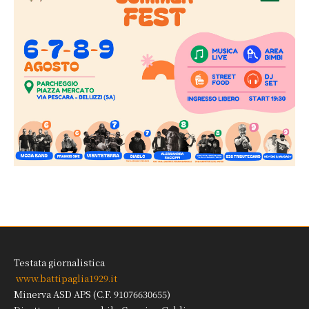
Testata giornalistica
www.battipaglia1929.it
Minerva ASD APS (C.F. 91076630655)