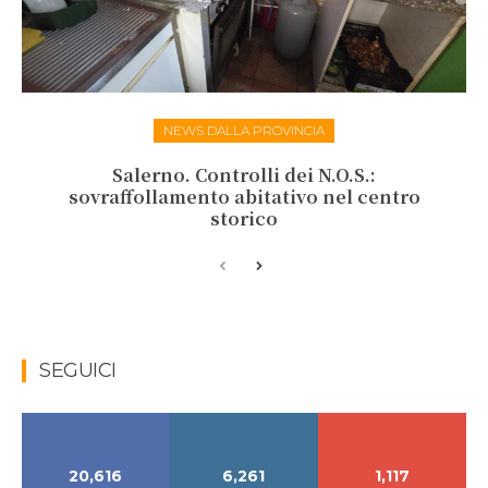
NEWS DALLA PROVINCIA
Salerno. Controlli dei N.O.S.:
sovraffollamento abitativo nel centro
storico
SEGUICI
20,616
6,261
1,117