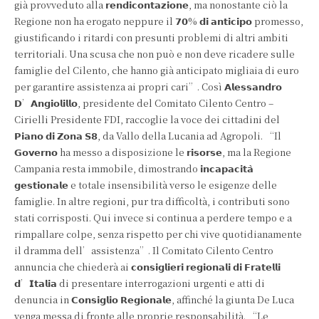
già provveduto alla 𝗿𝗲𝗻𝗱𝗶𝗰𝗼𝗻𝘁𝗮𝘇𝗶𝗼𝗻𝗲, ma nonostante ciò la
Regione non ha erogato neppure il 𝟳𝟬% 𝗱𝗶 𝗮𝗻𝘁𝗶𝗰𝗶𝗽𝗼 promesso,
giustificando i ritardi con presunti problemi di altri ambiti
territoriali. Una scusa che non può e non deve ricadere sulle
famiglie del Cilento, che hanno già anticipato migliaia di euro
per garantire assistenza ai propri cari”. Così 𝗔𝗹𝗲𝘀𝘀𝗮𝗻𝗱𝗿𝗼
𝗗’𝗔𝗻𝗴𝗶𝗼𝗹𝗶𝗹𝗹𝗼, presidente del Comitato Cilento Centro –
Cirielli Presidente FDI, raccoglie la voce dei cittadini del
𝗣𝗶𝗮𝗻𝗼 𝗱𝗶 𝗭𝗼𝗻𝗮 𝗦𝟴, da Vallo della Lucania ad Agropoli. “Il
𝗚𝗼𝘃𝗲𝗿𝗻𝗼 ha messo a disposizione le 𝗿𝗶𝘀𝗼𝗿𝘀𝗲, ma la Regione
Campania resta immobile, dimostrando 𝗶𝗻𝗰𝗮𝗽𝗮𝗰𝗶𝘁𝗮̀
𝗴𝗲𝘀𝘁𝗶𝗼𝗻𝗮𝗹𝗲 e totale insensibilità verso le esigenze delle
famiglie. In altre regioni, pur tra difficoltà, i contributi sono
stati corrisposti. Qui invece si continua a perdere tempo e a
rimpallare colpe, senza rispetto per chi vive quotidianamente
il dramma dell’assistenza”. Il Comitato Cilento Centro
annuncia che chiederà ai 𝗰𝗼𝗻𝘀𝗶𝗴𝗹𝗶𝗲𝗿𝗶 𝗿𝗲𝗴𝗶𝗼𝗻𝗮𝗹𝗶 𝗱𝗶 𝗙𝗿𝗮𝘁𝗲𝗹𝗹𝗶
𝗱’𝗜𝘁𝗮𝗹𝗶𝗮 di presentare interrogazioni urgenti e atti di
denuncia in 𝗖𝗼𝗻𝘀𝗶𝗴𝗹𝗶𝗼 𝗥𝗲𝗴𝗶𝗼𝗻𝗮𝗹𝗲, affinché la giunta De Luca
venga messa di fronte alle proprie responsabilità. “Le