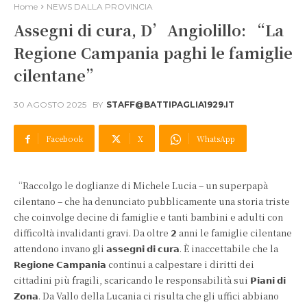
Home
NEWS DALLA PROVINCIA
Assegni di cura, D’Angiolillo: “La
Regione Campania paghi le famiglie
cilentane”
30 AGOSTO 2025
BY
STAFF@BATTIPAGLIA1929.IT
Facebook
X
WhatsApp
“Raccolgo le doglianze di Michele Lucia – un superpapà
cilentano – che ha denunciato pubblicamente una storia triste
che coinvolge decine di famiglie e tanti bambini e adulti con
difficoltà invalidanti gravi. Da oltre 𝟮 anni le famiglie cilentane
attendono invano gli 𝗮𝘀𝘀𝗲𝗴𝗻𝗶 𝗱𝗶 𝗰𝘂𝗿𝗮. È inaccettabile che la
𝗥𝗲𝗴𝗶𝗼𝗻𝗲 𝗖𝗮𝗺𝗽𝗮𝗻𝗶𝗮 continui a calpestare i diritti dei
cittadini più fragili, scaricando le responsabilità sui 𝗣𝗶𝗮𝗻𝗶 𝗱𝗶
𝗭𝗼𝗻𝗮. Da Vallo della Lucania ci risulta che gli uffici abbiano