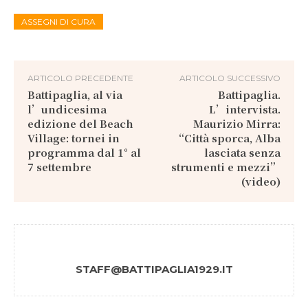
ASSEGNI DI CURA
ARTICOLO PRECEDENTE
ARTICOLO SUCCESSIVO
Battipaglia, al via
Battipaglia.
l’undicesima
L’intervista.
edizione del Beach
Maurizio Mirra:
Village: tornei in
“Città sporca, Alba
programma dal 1° al
lasciata senza
7 settembre
strumenti e mezzi”
(video)
STAFF@BATTIPAGLIA1929.IT