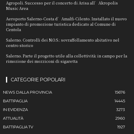
Agropoli. Successo per il concerto di Arisa all’Akropolis
Music Area
Aeroporto Salerno-Costa d’Amalfi-Cilento. Installato il nuovo
impianto di promozione turistica dedicato al Comune di
Centola
Salerno. Controlli dei N.O.S.: sovraffollamento abitativo nel
centro storico
Salerno. Parte il progetto utile alla collettività: in campo per la
rimozione dei mozziconi di sigaretta
CATEGORIE POPOLARI
NEWS DALLA PROVINCIA
15676
BATTIPAGLIA
14445
IN EVIDENZA
3273
ATTUALITÀ
2960
BATTIPAGLIA TV
1927