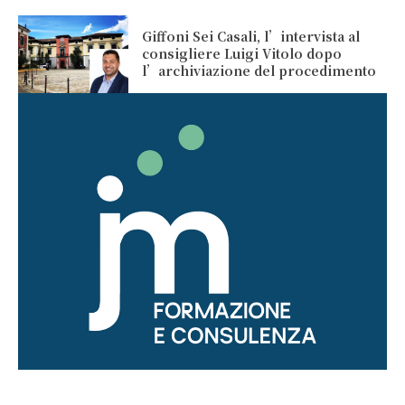
Giffoni Sei Casali, l’intervista al
consigliere Luigi Vitolo dopo
l’archiviazione del procedimento