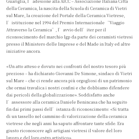
Guariglia, l’adesione alla AICC – Associazione Italiana Città
della Ceramica, la nascita della Scuola di Ceramica di Vietri
sul Mare, la creazione del Portale della Ceramica Vietrese,
l’istituzione nel 1994 del Premio Internazionale “Viaggio
Attraverso la Ceramica”, l’avvio dell’iter per il
riconoscimento del marchio Igp da parte dei ceramisti vietresi
presso il Ministero delle Imprese e del Made in Italy ed altre
iniziative ancora.
«Un atto atteso e dovuto nei confronti del nostro tesoro più
prezioso – ha dichiarato Giovanni De Simone, sindaco di Vietri
sul Mare – che ci rende ancora più orgogliosi di un patrimonio
che ormai travalica i nostri confini e che dobbiamo difendere
dai pericoli della globalizzazione». Soddisfatto anche
l’assessore alla ceramica Daniele Benincasa che ha seguito
fin dai primi passi dell’istanza di riconoscimento: «Si tratta
di un tassello nel cammino di valorizzazione della ceramica
vietrese che negli anni ha saputo affrontare tante sfide. Era
giusto riconoscere agli artigiani vietresi il valore del loro
lavoro e del loro estro artistico».