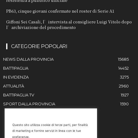
resistenza a pubblico ufficiale
PB63, cinque giovani confermate nel roster di Serie A1
Giffoni Sei Casali, l’intervista al consigliere Luigi Vitolo dopo
l’archiviazione del procedimento
CATEGORIE POPOLARI
NEWS DALLA PROVINCIA
15685
BATTIPAGLIA
14452
IN EVIDENZA
3275
ATTUALITÀ
2960
BATTIPAGLIA TV
1927
SPORT DALLA PROVINCIA
1590
RESTIAMO IN CONTATTO
Questo sito utilizza cookie di terze parti, per finalità
di marketing e fornire servizi in linea con le tue
Email
preferenze.