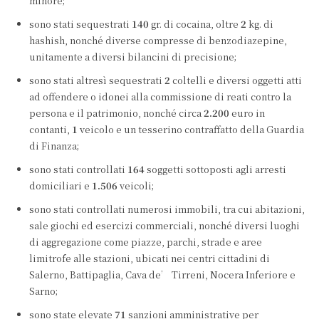
minore;
sono stati sequestrati
140
gr. di cocaina, oltre
2
kg. di
hashish, nonché diverse compresse di benzodiazepine,
unitamente a diversi bilancini di precisione;
sono stati altresì sequestrati
2
coltelli e diversi oggetti atti
ad offendere o idonei alla commissione di reati contro la
persona e il patrimonio, nonché circa
2.200
euro in
contanti,
1
veicolo e un tesserino contraffatto della Guardia
di Finanza;
sono stati controllati
164
soggetti sottoposti agli arresti
domiciliari e
1.506
veicoli;
sono stati controllati numerosi immobili, tra cui abitazioni,
sale giochi ed esercizi commerciali, nonché diversi luoghi
di aggregazione come piazze, parchi, strade e aree
limitrofe alle stazioni, ubicati nei centri cittadini di
Salerno, Battipaglia, Cava de’ Tirreni, Nocera Inferiore e
Sarno;
sono state elevate
71
sanzioni amministrative per