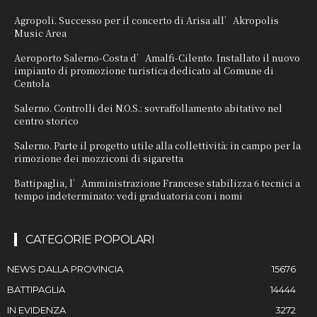
Agropoli. Successo per il concerto di Arisa all’Akropolis
Music Area
Aeroporto Salerno-Costa d’Amalfi-Cilento. Installato il nuovo
impianto di promozione turistica dedicato al Comune di
Centola
Salerno. Controlli dei N.O.S.: sovraffollamento abitativo nel
centro storico
Salerno. Parte il progetto utile alla collettività: in campo per la
rimozione dei mozziconi di sigaretta
Battipaglia, l’Amministrazione Francese stabilizza 6 tecnici a
tempo indeterminato: vedi graduatoria con i nomi
CATEGORIE POPOLARI
NEWS DALLA PROVINCIA
15676
BATTIPAGLIA
14444
IN EVIDENZA
3272