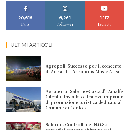
20,616
6,261
1,117
Fans
Follower
Iscritti
ULTIMI ARTICOLI
Agropoli. Successo per il concerto
di Arisa all’Akropolis Music Area
Aeroporto Salerno-Costa d’Amalfi-
Cilento. Installato il nuovo impianto
di promozione turistica dedicato al
Comune di Centola
Salerno. Controlli dei N.O.S.: