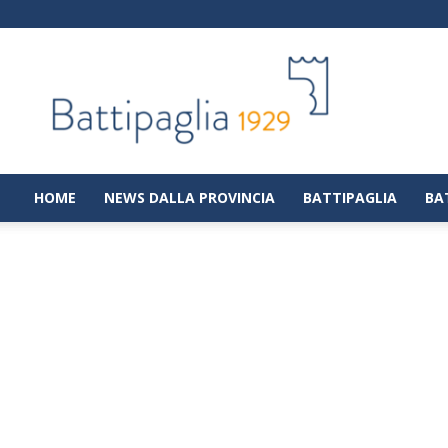
Battipaglia
1929
|
Notizie
dalla
città
di
HOME
NEWS DALLA PROVINCIA
BATTIPAGLIA
BA
Battipaglia