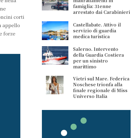
ce nella
maltrattamenti in
famiglia: 31enne
one
arrestato dai Carabinieri
ncini corti
Castellabate. Attivo il
n appello
servizio di guardia
e forze
medica turistica
Salerno. Intervento
della Guardia Costiera
per un sinistro
marittimo
Vietri sul Mare. Federica
Noschese trionfa alla
finale regionale di Miss
Universo Italia