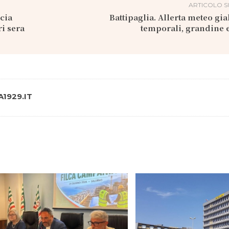
ARTICOLO S
cia
Battipaglia. Allerta meteo gial
i sera
temporali, grandine 
1929.IT