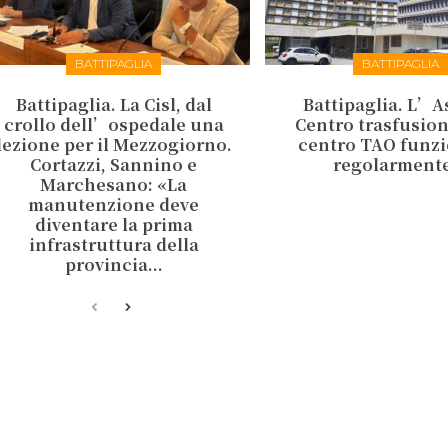
BATTIPAGLIA
BATTIPAGLIA
Battipaglia. La Cisl, dal
Battipaglia. L’As
crollo dell’ospedale una
Centro trasfusiona
lezione per il Mezzogiorno.
centro TAO funz
Cortazzi, Sannino e
regolarment
Marchesano: «La
manutenzione deve
diventare la prima
infrastruttura della
provincia...