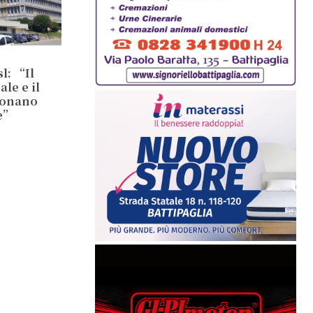
l: “Il
le e il
ionano
e”