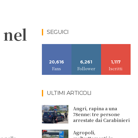
 nel
SEGUICI
20,616
6,261
1,117
Fans
Follower
Iscritti
ULTIMI ARTICOLI
Angri, rapina a una
78enne: tre persone
arrestate dai Carabinieri
Agropoli,