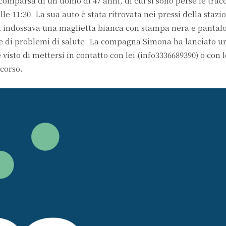
comparsa di un uomo di 47 anni, di cui si sono perse le trac
lle 11:30. La sua auto è stata ritrovata nei pressi della stazi
 indossava una maglietta bianca con stampa nera e pantalo
re di problemi di salute. La compagna Simona ha lanciato u
isto di mettersi in contatto con lei (info3336689390) o con l
corso.