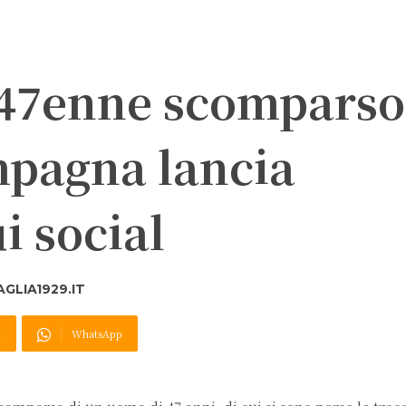
 47enne scomparso
mpagna lancia
i social
GLIA1929.IT
X
WhatsApp