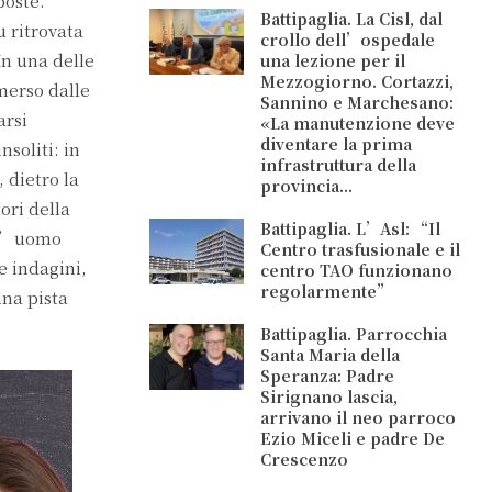
poste.
Battipaglia. La Cisl, dal
u ritrovata
crollo dell’ospedale
In una delle
una lezione per il
Mezzogiorno. Cortazzi,
merso dalle
Sannino e Marchesano:
arsi
«La manutenzione deve
diventare la prima
soliti: in
infrastruttura della
 dietro la
provincia...
ori della
Battipaglia. L’Asl: “Il
ull’uomo
Centro trasfusionale e il
e indagini,
centro TAO funzionano
regolarmente”
una pista
Battipaglia. Parrocchia
Santa Maria della
Speranza: Padre
Sirignano lascia,
arrivano il neo parroco
Ezio Miceli e padre De
Crescenzo