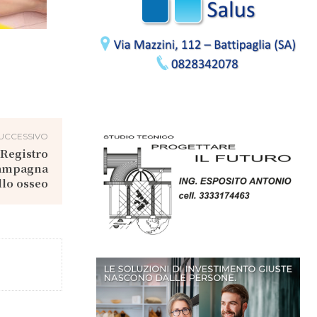
UCCESSIVO
 Registro
 campagna
llo osseo