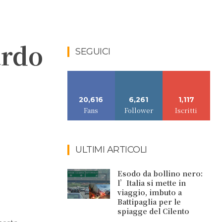
ardo
SEGUICI
20,616
6,261
1,117
Fans
Follower
Iscritti
ULTIMI ARTICOLI
Esodo da bollino nero:
l’Italia si mette in
viaggio, imbuto a
Battipaglia per le
spiagge del Cilento