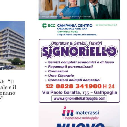
l: “Il
le e il
ionano
e”