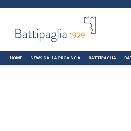
Battipaglia
1929
|
Notizie
dalla
città
di
HOME
NEWS DALLA PROVINCIA
BATTIPAGLIA
BA
Battipaglia