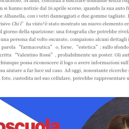
ocuratolo, 54 anni, continua a suscitare domande senza ris
 si hanno notizie dal 16 aprile scorso, quando la sua auto f
e Albanella, con i vetri danneggiati e due gomme tagliate. 
isivo
Chi l’ha visto?
è stato mostrato un nuovo elemento e
a il giorno della sparizione: una fotografia che potrebbe rivel
una persona dal volto oscurato, compaiono alcuni dettagli in
la parola “farmaceutica” o, forse, “estetica”; sullo sfondo,
 scritta “Valentino Rossi”, probabilmente un poster. Gli aut
 chiunque possa riconoscere il logo o avere informazioni s
sa aiutare a far luce sul caso. Ad oggi, nonostante ricerche 
 foto, custodita nel suo cellulare, potrebbe rappresentare 