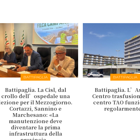
BATTIPAGLIA
BATTIPAGLIA
Battipaglia. La Cisl, dal
Battipaglia. L’As
crollo dell’ospedale una
Centro trasfusiona
lezione per il Mezzogiorno.
centro TAO funz
Cortazzi, Sannino e
regolarment
Marchesano: «La
manutenzione deve
diventare la prima
infrastruttura della
provincia...