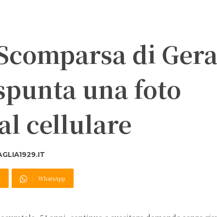
 Scomparsa di Ger
spunta una foto
al cellulare
GLIA1929.IT
X
WhatsApp