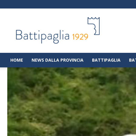
Battipaglia
1929
|
Notizie
dalla
città
di
HOME
NEWS DALLA PROVINCIA
BATTIPAGLIA
BA
Battipaglia