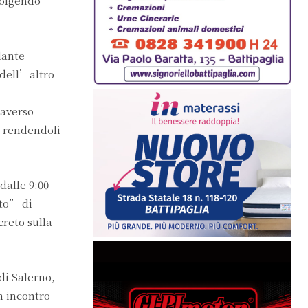
volgendo
dante
 dell’altro
raverso
, rendendoli
dalle 9:00
tto” di
creto sulla
di Salerno,
n incontro