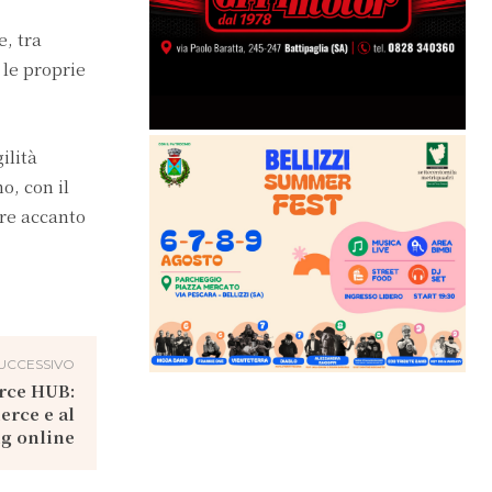
e, tra
 le proprie
ilità
o, con il
are accanto
UCCESSIVO
rce HUB:
rce e al
g online