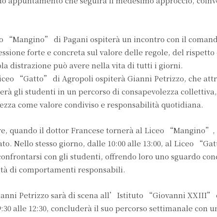
do appuntamento che seguirà il medesimo approccio, coin
iceo “Mangino” di Pagani ospiterà un incontro con il coman
ssione forte e concreta sul valore delle regole, del rispetto
 distrazione può avere nella vita di tutti i giorni.
 Liceo “Gatto” di Agropoli ospiterà Gianni Petrizzo, che att
erà gli studenti in un percorso di consapevolezza collettiva
urezza come valore condiviso e responsabilità quotidiana.
re, quando il dottor Francese tornerà al Liceo “Mangino”, 
iato. Nello stesso giorno, dalle 10:00 alle 13:00, al Liceo “Ga
onfrontarsi con gli studenti, offrendo loro uno sguardo con
ssità di comportamenti responsabili.
 Gianni Petrizzo sarà di scena all’Istituto “Giovanni XXIII” 
:30 alle 12:30, concluderà il suo percorso settimanale con u