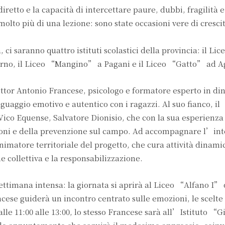
retto e la capacità di intercettare paure, dubbi, fragilità e
olto più di una lezione: sono state occasioni vere di crescit
, ci saranno quattro istituti scolastici della provincia: il Li
rno, il Liceo “Mangino” a Pagani e il Liceo “Gatto” ad A
dottor Antonio Francese, psicologo e formatore esperto in d
guaggio emotivo e autentico con i ragazzi. Al suo fianco, il
ico Equense, Salvatore Dionisio, che con la sua esperienza 
uzioni e della prevenzione sul campo. Ad accompagnare l’in
nimatore territoriale del progetto, che cura attività dinami
ne collettiva e la responsabilizzazione.
ttimana intensa: la giornata si aprirà al Liceo “Alfano I” 
ncese guiderà un incontro centrato sulle emozioni, le scelte 
le 11:00 alle 13:00, lo stesso Francese sarà all’Istituto “G