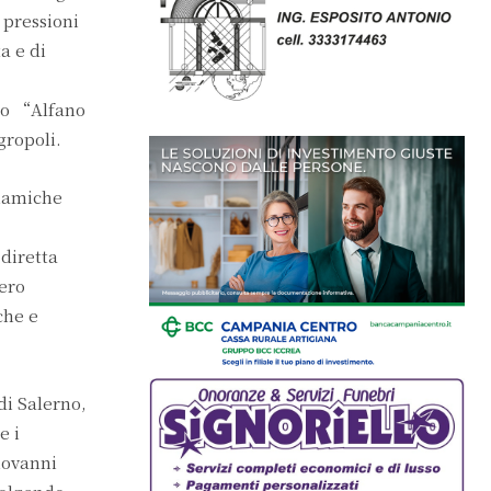
 pressioni
a e di
ceo “Alfano
gropoli.
inamiche
diretta
tero
che e
di Salerno,
e i
iovanni