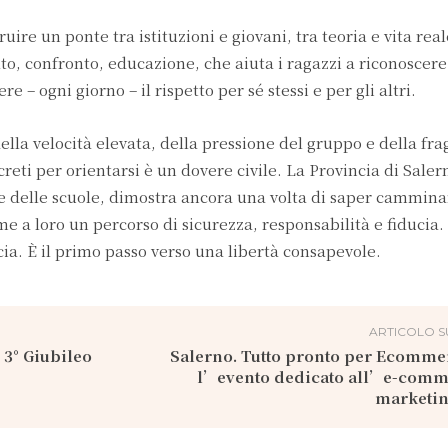
re un ponte tra istituzioni e giovani, tra teoria e vita real
lto, confronto, educazione, che aiuta i ragazzi a riconoscere
re – ogni giorno – il rispetto per sé stessi e per gli altri.
ella velocità elevata, della pressione del gruppo e della frag
reti per orientarsi è un dovere civile. La Provincia di Salern
ne delle scuole, dimostra ancora una volta di saper cammin
e a loro un percorso di sicurezza, responsabilità e fiducia.
ia. È il primo passo verso una libertà consapevole.
ARTICOLO S
l 3° Giubileo
Salerno. Tutto pronto per Ecomme
l’evento dedicato all’e-comme
marketin